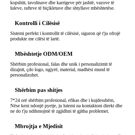
kopshtit, tavolinave dhe karrigeve për jashtë, vazove të
luleve, rafteve të biçikletave dhe shtyllave mbështetëse.
Kontrolli i Cilësisë
Sistemi perfekt i kontrollit të cilësisë, siguron që t'ju ofrojë
produkte me cilësi të lartë.
Mbështetje ODM/OEM
Shërbim profesional, falas dhe unik i personalizimit të
dizajnit, çdo logo, ngjyrë, material, madhësi mund të
personalizohet.
Shërbim pas shitjes
7*24 orë shërbim profesional, efikas dhe i kujdesshëm,
Nëse keni ndonjë pyetje, ju lutemi na kontaktoni direkt dhe
ne do t'ju ndihmojmë të zgjidhni të gjitha problemet.
Mbrojtja e Mjedisit