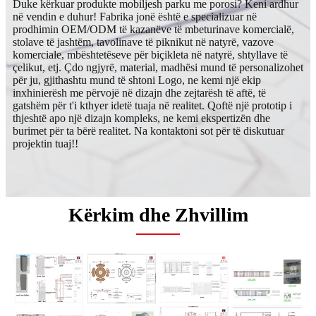
Duke kërkuar produkte mobiljesh parku me porosi? Keni ardhur
në vendin e duhur! Fabrika jonë është e specializuar në
prodhimin OEM/ODM të kazanëve të mbeturinave komercialë,
stolave ​​të jashtëm, tavolinave të piknikut në natyrë, vazove
komerciale, mbështetëseve për biçikleta në natyrë, shtyllave të
çelikut, etj. Çdo ngjyrë, material, madhësi mund të personalizohet
për ju, gjithashtu mund të shtoni Logo, ne kemi një ekip
inxhinierësh me përvojë në dizajn dhe zejtarësh të aftë, të
gatshëm për t'i kthyer idetë tuaja në realitet. Qoftë një prototip i
thjeshtë apo një dizajn kompleks, ne kemi ekspertizën dhe
burimet për ta bërë realitet. Na kontaktoni sot për të diskutuar
projektin tuaj!!
Kërkim dhe Zhvillim