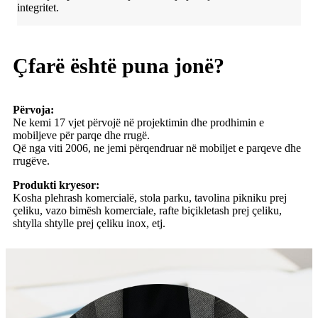
integritet.
Çfarë është puna jonë?
Përvoja:
Ne kemi 17 vjet përvojë në projektimin dhe prodhimin e
mobiljeve për parqe dhe rrugë.
Që nga viti 2006, ne jemi përqendruar në mobiljet e parqeve dhe
rrugëve.
Produkti kryesor:
Kosha plehrash komercialë, stola parku, tavolina pikniku prej
çeliku, vazo bimësh komerciale, rafte biçikletash prej çeliku,
shtylla shtylle prej çeliku inox, etj.