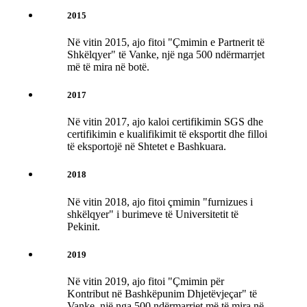
2015
Në vitin 2015, ajo fitoi "Çmimin e Partnerit të
Shkëlqyer" të Vanke, një nga 500 ndërmarrjet
më të mira në botë.
2017
Në vitin 2017, ajo kaloi certifikimin SGS dhe
certifikimin e kualifikimit të eksportit dhe filloi
të eksportojë në Shtetet e Bashkuara.
2018
Në vitin 2018, ajo fitoi çmimin "furnizues i
shkëlqyer" i burimeve të Universitetit të
Pekinit.
2019
Në vitin 2019, ajo fitoi "Çmimin për
Kontribut në Bashkëpunim Dhjetëvjeçar" të
Vanke, një nga 500 ndërmarrjet më të mira në