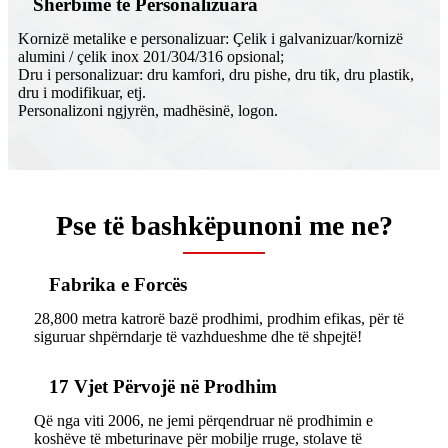
Shërbime të Personalizuara
Kornizë metalike e personalizuar: Çelik i galvanizuar/kornizë
alumini / çelik inox 201/304/316 opsional;
Dru i personalizuar: dru kamfori, dru pishe, dru tik, dru plastik,
dru i modifikuar, etj.
Personalizoni ngjyrën, madhësinë, logon.
Pse të bashkëpunoni me ne?
Fabrika e Forcës
28,800 metra katrorë bazë prodhimi, prodhim efikas, për të
siguruar shpërndarje të vazhdueshme dhe të shpejtë!
17 Vjet Përvojë në Prodhim
Që nga viti 2006, ne jemi përqendruar në prodhimin e
koshëve të mbeturinave për mobilje rruge, stolave ​​të