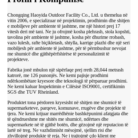
Chongqing Haoyida Outdoor Facility Co., Ltd. u themelua në
vitin 2006, e specializuar në projektimin, prodhimin dhe shitjen
e mobiljeve për ambiente të jashtme, me një histori prej 17
vitesh deri më tani. Ne ju ofrojmë kosha plehrash, stola kopshti,
tavolina për ambiente të jashtme, kosha për dhurime rrobash,
vazo lulesh, rafte biçikletash, shtylla, karrige plazhi dhe një seri
mobiljesh për ambiente të jashtme, për të përmbushur nevojat
me shumicë dhe gjithëpërfshirëse të personalizimit të
projekteve.
Fabrika jonë mbulon një sipërfaqe prej rreth 28,044 metrash
katrorë, me 126 punonjës. Ne kemi pajisje prodhimi
ndërkombëtare kryesore dhe teknologji të përparuar prodhimi.
Ne kemi kaluar Inspektimin e Cilësisë ISO9001, certifikimin
SGS dhe TUV Rheinland.
Produktet tona përdoren kryesisht në shitjen me shumicë të
supermarketeve, parqeve, komunave, rrugëve dhe projekte të
tjera. Ne kemi krijuar marrëdhënie bashkëpunimi afatgjata dhe
të qëndrueshme me shitës me shumicë, ndërtues dhe
supermarkete në të gjithë botën, dhe gëzojmë një reputacion të
lartë në treg. Ne vazhdimisht mësojmë, sjellim risi dhe
zhvillojmë produkte të reja. Ne i trajtojmë çdo klient me