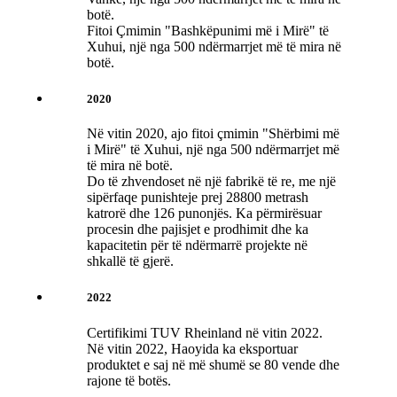
botë.
Fitoi Çmimin "Bashkëpunimi më i Mirë" të
Xuhui, një nga 500 ndërmarrjet më të mira në
botë.
2020
Në vitin 2020, ajo fitoi çmimin "Shërbimi më
i Mirë" të Xuhui, një nga 500 ndërmarrjet më
të mira në botë.
Do të zhvendoset në një fabrikë të re, me një
sipërfaqe punishteje prej 28800 metrash
katrorë dhe 126 punonjës. Ka përmirësuar
procesin dhe pajisjet e prodhimit dhe ka
kapacitetin për të ndërmarrë projekte në
shkallë të gjerë.
2022
Certifikimi TUV Rheinland në vitin 2022.
Në vitin 2022, Haoyida ka eksportuar
produktet e saj në më shumë se 80 vende dhe
rajone të botës.