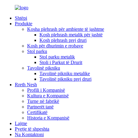
Shtëpi
Produkte
Kosha plehrash për ambiente të jashtme
Kosh plehrash metalik për jashtë
Kosh plehrash prej druri
Kosh për dhurimin e rrobave
Stol parku
Stol parku metalik
Stoli i Parkut të Drurit
Tavolinë pikniku
Tavolinë pikniku metalike
Tavolinë pikniku prej druri
Rreth Nesh
Profili i Kompanisë
Kultura e Kompanisë
Turne në fabrikë
Partnerët tanë
Certifikatë
Historia e Kompanisë
Lajme
Pyetje të shpeshta
Na Kontaktoni