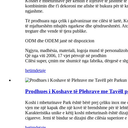
Koshët e mbeturinave për këndin e lojërave të jashtme të p
kombinimin dhe t'i dekoroni me afishe të bukura për të kr
ngjashme.
Të prodhuara nga çelik i galvanizuar me cilësi të lartë, 
të mjaftueshëm mbajtës ngarkese dhe qëndrueshmëri. Ato j
tregtare dhe vende të tjera publike.
ODM dhe ODEM janë në dispozicion
Ngjyra, madhësia, materiali, logoja mund të personalizoh
Që nga viti 2006, 17 vjet përvojë në prodhim
Cilësi super, çmim me shumicë nga fabrika, dërgesë e shp
hetim
detaje
Prodhues i Koshave të Plehrave me Tavëll 
Koshi i mbeturinave Park është bërë prej çeliku inox me cil
vjen me një kapak dhe një kovë të brendshme për të lehtësu
Karakteristika unike e këtij koshi mbeturinash është dizajni 
cigareve. Jemi të bindur se dizajni dhe cilësia superiore e 
hetim
detaje