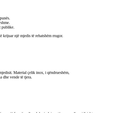
 punës.
ryshme.
t publike.
ë krijuar një mjedis të rehatshëm rrugor.
 mjedisit. Material çelik inox, i qëndrueshëm,
 dhe vende të tjera.