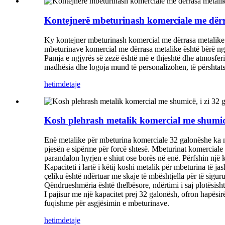
Kontejnerë mbeturinash komerciale me dërra
Ky kontejner mbeturinash komercial me dërrasa metalike ka
mbeturinave komercial me dërrasa metalike është bërë nga
Pamja e ngjyrës së zezë është më e thjeshtë dhe atmosferi
madhësia dhe logoja mund të personalizohen, të përshtatsh
hetim
detaje
Kosh plehrash metalik komercial me shumicë
Enë metalike për mbeturina komerciale 32 galonëshe ka një
pjesën e sipërme për forcë shtesë. Mbeturinat komerciale 
parandalon hyrjen e shiut ose borës në enë. Përfshin një 
Kapaciteti i lartë i këtij koshi metalik për mbeturina të 
çeliku është ndërtuar me skaje të mbështjella për të sigurua
Qëndrueshmëria është thelbësore, ndërtimi i saj plotësish
I pajisur me një kapacitet prej 32 galonësh, ofron hapësir
fuqishme për asgjësimin e mbeturinave.
hetim
detaje