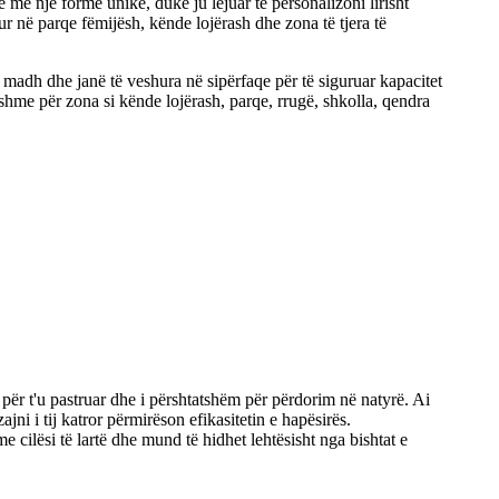
 me një formë unike, duke ju lejuar të personalizoni lirisht
r në parqe fëmijësh, kënde lojërash dhe zona të tjera të
 madh dhe janë të veshura në sipërfaqe për të siguruar kapacitet
hme për zona si kënde lojërash, parqe, rrugë, shkolla, qendra
ë për t'u pastruar dhe i përshtatshëm për përdorim në natyrë. Ai
ni i tij katror përmirëson efikasitetin e hapësirës.
 me cilësi të lartë dhe mund të hidhet lehtësisht nga bishtat e