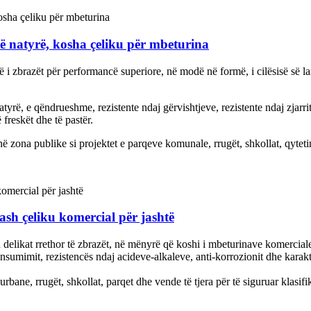
ë natyrë, kosha çeliku për mbeturina
i zbrazët për performancë superiore, në modë në formë, i cilësisë së lar
tyrë, e qëndrueshme, rezistente ndaj gërvishtjeve, rezistente ndaj zjarrit,
freskët dhe të pastër.
 zona publike si projektet e parqeve komunale, rrugët, shkollat, qytetin
sh çeliku komercial për jashtë
delikat rrethor të zbrazët, në mënyrë që koshi i mbeturinave komerciale
 konsumimit, rezistencës ndaj acideve-alkaleve, anti-korrozionit dhe kara
rbane, rrugët, shkollat, parqet dhe vende të tjera për të siguruar klasif