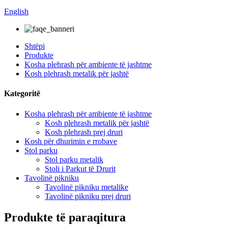
English
Shtëpi
Produkte
Kosha plehrash për ambiente të jashtme
Kosh plehrash metalik për jashtë
Kategoritë
Kosha plehrash për ambiente të jashtme
Kosh plehrash metalik për jashtë
Kosh plehrash prej druri
Kosh për dhurimin e rrobave
Stol parku
Stol parku metalik
Stoli i Parkut të Drurit
Tavolinë pikniku
Tavolinë pikniku metalike
Tavolinë pikniku prej druri
Produkte të paraqitura