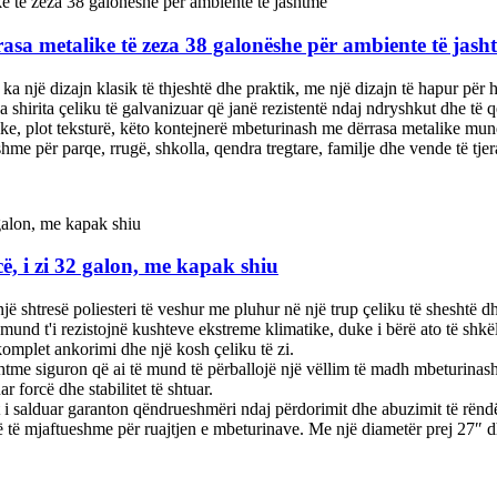
sa metalike të zeza 38 galonëshe për ambiente të jash
 një dizajn klasik të thjeshtë dhe praktik, me një dizajn të hapur për 
 shirita çeliku të galvanizuar që janë rezistentë ndaj ndryshkut dhe të
ke, plot teksturë, këto kontejnerë mbeturinash me dërrasa metalike mund
me për parqe, rrugë, shkolla, qendra tregtare, familje dhe vende të tjer
, i zi 32 galon, me kapak shiu
 shtresë poliesteri të veshur me pluhur në një trup çeliku të sheshtë dh
mund t'i rezistojnë kushteve ekstreme klimatike, duke i bërë ato të shk
komplet ankorimi dhe një kosh çeliku të zi.
jashtme siguron që ai të mund të përballojë një vëllim të madh mbeturinas
r forcë dhe stabilitet të shtuar.
t i salduar garanton qëndrueshmëri ndaj përdorimit dhe abuzimit të rënd
ë ​​të mjaftueshme për ruajtjen e mbeturinave. Me një diametër prej 27″ d