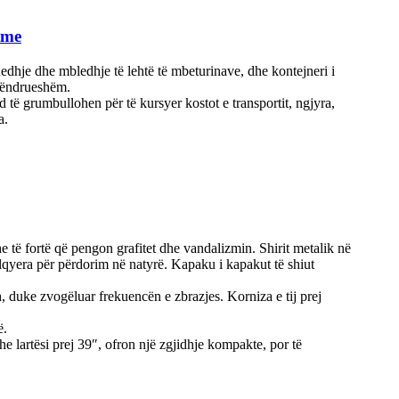
tme
hedhje dhe mbledhje të lehtë të mbeturinave, dhe kontejneri i
 qëndrueshëm.
 të grumbullohen për të kursyer kostot e transportit, ngjyra,
a.
e të fortë që pengon grafitet dhe vandalizmin. Shirit metalik në
ëlqyera për përdorim në natyrë. Kapaku i kapakut të shiut
h, duke zvogëluar frekuencën e zbrazjes. Korniza e tij prej
ë.
he lartësi prej 39″, ofron një zgjidhje kompakte, por të