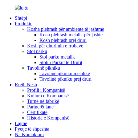
Shtëpi
Produkte
Kosha plehrash për ambiente të jashtme
Kosh plehrash metalik për jashtë
Kosh plehrash prej druri
Kosh për dhurimin e rrobave
Stol parku
Stol parku metalik
Stoli i Parkut të Drurit
Tavolinë pikniku
Tavolinë pikniku metalike
Tavolinë pikniku prej druri
Rreth Nesh
Profili i Kompanisë
Kultura e Kompanisë
Turne në fabrikë
Partnerët tanë
Certifikatë
Historia e Kompanisë
Lajme
Pyetje të shpeshta
Na Kontaktoni