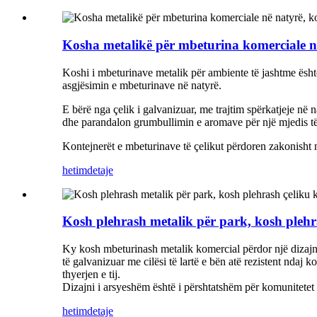
Kosha metalikë për mbeturina komerciale n
Koshi i mbeturinave metalik për ambiente të jashtme është 
asgjësimin e mbeturinave në natyrë.
E bërë nga çelik i galvanizuar, me trajtim spërkatjeje në na
dhe parandalon grumbullimin e aromave për një mjedis të 
Kontejnerët e mbeturinave të çelikut përdoren zakonisht në
hetim
detaje
Kosh plehrash metalik për park, kosh plehra
Ky kosh mbeturinash metalik komercial përdor një dizajn 
të galvanizuar me cilësi të lartë e bën atë rezistent ndaj
thyerjen e tij.
Dizajni i arsyeshëm është i përshtatshëm për komunitetet u
hetim
detaje