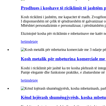
Prodhues i koshave të riciklimit të jashtëm p
Kosh riciklimi i jashtëm, me kapacitet të madh. Zvogëlon
I disponueshëm në çelik të qëndrueshëm të galvanizuar ose
Mbështet personalizimin e personalizuar, i përshtatshëm pë
Ekzistojnë kosha për riciklimin e mbeturinave me katër nda
hetim
detaje
Kosh metalik për mbeturina komerciale me 3
Koshi i riciklimit për jashtë ka tre kosha plehrash të inte
Pamje elegante dhe funksione praktike, e zbatueshme në p
hetim
detaje
Kënd lojërash shumëngjyrësh, kosha mbetur