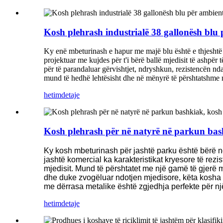
Kosh plehrash industrialë 38 gallonësh blu
Ky enë mbeturinash e hapur me majë blu është e thjeshtë 
projektuar me kujdes për t'i bërë ballë mjedisit të ashpër
për të parandaluar gërvishtjet, ndryshkun, rezistencën ndaj
mund të hedhë lehtësisht dhe në mënyrë të përshtatshme m
hetim
detaje
Kosh plehrash për në natyrë në parkun bash
Ky kosh mbeturinash për jashtë parku është bërë n
jashtë komercial ka karakteristikat kryesore të rezi
mjedisit. Mund të përshtatet me një gamë të gjerë 
dhe duke zvogëluar ndotjen mjedisore, këta kosha 
me dërrasa metalike është zgjedhja perfekte për n
hetim
detaje