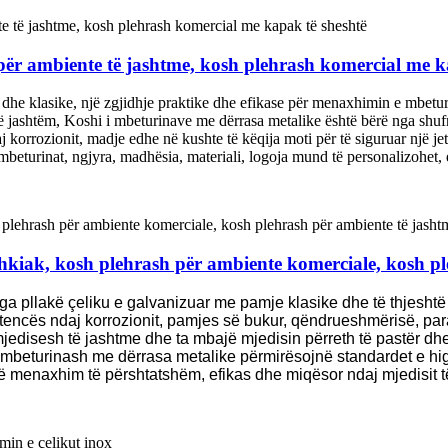
 për ambiente të jashtme, kosh plehrash komercial me k
dhe klasike, një zgjidhje praktike dhe efikase për menaxhimin e mbetu
 të jashtëm, Koshi i mbeturinave me dërrasa metalike është bërë nga shufr
 korrozionit, madje edhe në kushte të këqija moti për të siguruar një jet
beturinat, ngjyra, madhësia, materiali, logoja mund të personalizohet,
kiak, kosh plehrash për ambiente komerciale, kosh pl
ga pllakë çeliku e galvanizuar me pamje klasike dhe të thjesht
stencës ndaj korrozionit, pamjes së bukur, qëndrueshmërisë, paran
mjedisesh të jashtme dhe ta mbajë mjedisin përreth të pastër dhe
mbeturinash me dërrasa metalike përmirësojnë standardet e hig
jë menaxhim të përshtatshëm, efikas dhe miqësor ndaj mjedisit t