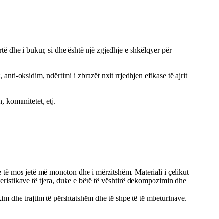
të dhe i bukur, si dhe është një zgjedhje e shkëlqyer për
 anti-oksidim, ndërtimi i zbrazët nxit rrjedhjen efikase të ajrit
, komunitetet, etj.
 të mos jetë më monoton dhe i mërzitshëm. Materiali i çelikut
kteristikave të tjera, duke e bërë të vështirë dekompozimin dhe
ikim dhe trajtim të përshtatshëm dhe të shpejtë të mbeturinave.