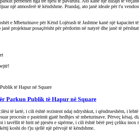
arkut përbëhen nga tre njësi të pavarura. Ato kanë një dizajn të veçantë
ijuar një atmosferë të këndshme. Prandaj, ato janë ideale për t'u vendosu
Koshët e Mbeturinave për Kënd Lojërash të Jashtme kanë një kapacitet të
anë projektuar posaçërisht për përdorim në natyrë dhe janë të përshtats
et
ejtë!
për Parkun Publik të Hapur në Square
ësi të lartë, i cili është rezistent ndaj ndryshkut, i qëndrueshëm, i leht
ar procesin e pastrimit gjatë hedhjes së mbeturinave. Përveç kësaj, dizaj
i tavëllit të hirit në pjesën e sipërme, i cili është bërë prej çeliku inox
këtij koshi do t'ju sjellë një përvojë të këndshme.