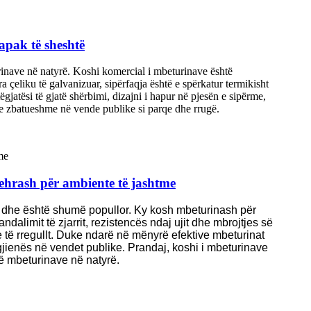
apak të sheshtë
rinave në natyrë. Koshi komercial i mbeturinave është
a çeliku të galvanizuar, sipërfaqja është e spërkatur termikisht
ëgjatësi të gjatë shërbimi, dizajni i hapur në pjesën e sipërme,
 e zbatueshme në vende publike si parqe dhe rrugë.
ehrash për ambiente të jashtme
ë dhe është shumë popullor. Ky kosh mbeturinash për
dalimit të zjarrit, rezistencës ndaj ujit dhe mbrojtjes së
 të rregullt. Duke ndarë në mënyrë efektive mbeturinat
jienës në vendet publike. Prandaj, koshi i mbeturinave
ë mbeturinave në natyrë.