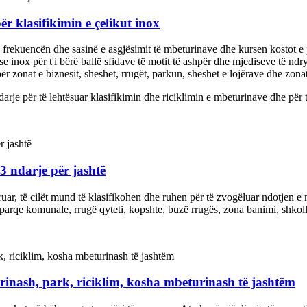
ër klasifikimin e çelikut inox
 frekuencën dhe sasinë e asgjësimit të mbeturinave dhe kursen kostot e
 inox për t'i bërë ballë sfidave të motit të ashpër dhe mjediseve të nd
r zonat e biznesit, sheshet, rrugët, parkun, sheshet e lojërave dhe zona
rje për të lehtësuar klasifikimin dhe riciklimin e mbeturinave dhe për t
 ndarje për jashtë
gruar, të cilët mund të klasifikohen dhe ruhen për të zvogëluar ndotjen e
arqe komunale, rrugë qyteti, kopshte, buzë rrugës, zona banimi, shkolla
inash, park, riciklim, kosha mbeturinash të jashtëm