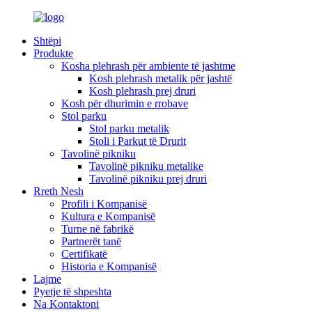
Shtëpi
Produkte
Kosha plehrash për ambiente të jashtme
Kosh plehrash metalik për jashtë
Kosh plehrash prej druri
Kosh për dhurimin e rrobave
Stol parku
Stol parku metalik
Stoli i Parkut të Drurit
Tavolinë pikniku
Tavolinë pikniku metalike
Tavolinë pikniku prej druri
Rreth Nesh
Profili i Kompanisë
Kultura e Kompanisë
Turne në fabrikë
Partnerët tanë
Certifikatë
Historia e Kompanisë
Lajme
Pyetje të shpeshta
Na Kontaktoni