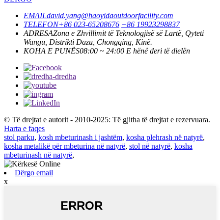
EMAIL
david.yang@haoyidaoutdoorfacility.com
TELEFON
+86 023-65208676
+86 19923298837
ADRESA
Zona e Zhvillimit të Teknologjisë së Lartë, Qyteti
Wangu, Distrikti Dazu, Chongqing, Kinë.
KOHA E PUNËS
08:00 ~ 24:00 E hënë deri të dielën
© Të drejtat e autorit - 2010-2025: Të gjitha të drejtat e rezervuara.
Harta e faqes
stol parku
,
kosh mbeturinash i jashtëm
,
kosha plehrash në natyrë
,
kosha metalikë për mbeturina në natyrë
,
stol në natyrë
,
kosha
mbeturinash në natyrë
,
Dërgo email
x