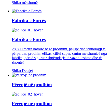
Shiko më shumë
Fabrika e Forcës
Fabrika e Forcës
28,800 metra katrorë bazë prodhimi, pajisje dhe teknologji të
përparuar, prodhim efikas, cilësi super, çmim me shumicë nga
fabrika, për të siguruar shpërndarje të vazhdueshme dhe të
shpejtë!
Shiko Detajet
Përvojë në prodhim
Përvojë në prodhim