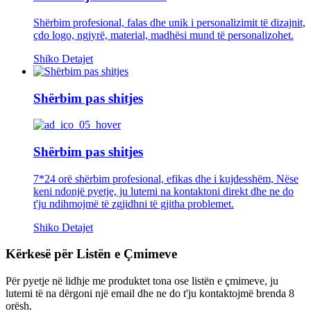
Shërbim profesional, falas dhe unik i personalizimit të dizajnit,
çdo logo, ngjyrë, material, madhësi mund të personalizohet.
Shiko Detajet
Shërbim pas shitjes
Shërbim pas shitjes
7*24 orë shërbim profesional, efikas dhe i kujdesshëm, Nëse
keni ndonjë pyetje, ju lutemi na kontaktoni direkt dhe ne do
t'ju ndihmojmë të zgjidhni të gjitha problemet.
Shiko Detajet
Kërkesë për Listën e Çmimeve
Për pyetje në lidhje me produktet tona ose listën e çmimeve, ju
lutemi të na dërgoni një email dhe ne do t'ju kontaktojmë brenda 8
orësh.