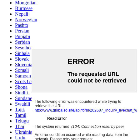
Mongolian
Burmese
Nepali
Norwegian
Pashto
Persian
Punjabi
Serbian
Sesotho
Sinhala
Slovak
Slovenian
Somali
Samoan
Scots Gaelic
Shona
Sindhi
Sundanese
Swahili
Tajik
Tamil
Telugu
Thai
Ukrainian
Urdu