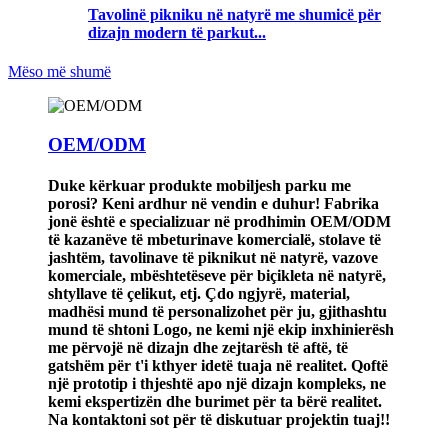
Tavolinë pikniku në natyrë me shumicë për
dizajn modern të parkut...
Mëso më shumë
OEM/ODM
Duke kërkuar produkte mobiljesh parku me
porosi? Keni ardhur në vendin e duhur! Fabrika
jonë është e specializuar në prodhimin OEM/ODM
të kazanëve të mbeturinave komercialë, stolave ​​të
jashtëm, tavolinave të piknikut në natyrë, vazove
komerciale, mbështetëseve për biçikleta në natyrë,
shtyllave të çelikut, etj. Çdo ngjyrë, material,
madhësi mund të personalizohet për ju, gjithashtu
mund të shtoni Logo, ne kemi një ekip inxhinierësh
me përvojë në dizajn dhe zejtarësh të aftë, të
gatshëm për t'i kthyer idetë tuaja në realitet. Qoftë
një prototip i thjeshtë apo një dizajn kompleks, ne
kemi ekspertizën dhe burimet për ta bërë realitet.
Na kontaktoni sot për të diskutuar projektin tuaj!!