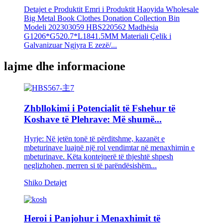
Detajet e Produktit Emri i Produktit Haoyida Wholesale
Big Metal Book Clothes Donation Collection Bin
Modeli 202303059 HBS220562 Madhësia
G1206*G520.7*L1841.5MM Materiali Çelik i
Galvanizuar Ngjyra E zezë/...
lajme dhe informacione
Zhbllokimi i Potencialit të Fshehur të
Koshave të Plehrave: Më shumë...
Hyrje: Në jetën tonë të përditshme, kazanët e
mbeturinave luajnë një rol vendimtar në menaxhimin e
mbeturinave. Këta kontejnerë të thjeshtë shpesh
neglizhohen, merren si të parëndësishëm...
Shiko Detajet
Heroi i Panjohur i Menaxhimit të