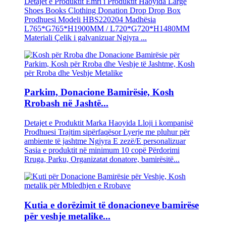
Detajet e Produktit Emri i Produktit Haoyida Large
Shoes Books Clothing Donation Drop Drop Box
Prodhuesi Modeli HBS220204 Madhësia
L765*G765*H1900MM / L720*G720*H1480MM
Materiali Çelik i galvanizuar Ngjyra ...
Parkim, Donacione Bamirësie, Kosh
Rrobash në Jashtë...
Detajet e Produktit Marka Haoyida Lloji i kompanisë
Prodhuesi Trajtim sipërfaqësor Lyerje me pluhur për
ambiente të jashtme Ngjyra E zezë/E personalizuar
Sasia e produktit në minimum 10 copë Përdorimi
Rruga, Parku, Organizatat donatore, bamirësitë...
Kutia e dorëzimit të donacioneve bamirëse
për veshje metalike...