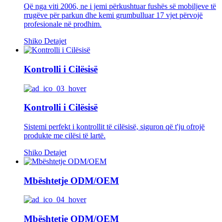
Që nga viti 2006, ne i jemi përkushtuar fushës së mobiljeve të
rrugëve për parkun dhe kemi grumbulluar 17 vjet përvojë
profesionale në prodhim.
Shiko Detajet
Kontrolli i Cilësisë
Kontrolli i Cilësisë
Sistemi perfekt i kontrollit të cilësisë, siguron që t'ju ofrojë
produkte me cilësi të lartë.
Shiko Detajet
Mbështetje ODM/OEM
Mbështetje ODM/OEM