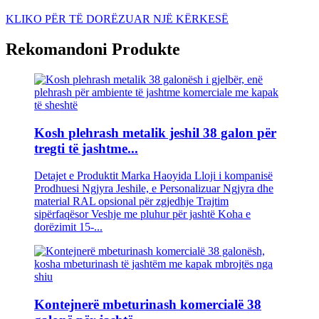
KLIKO PËR TË DORËZUAR NJË KËRKESË
Rekomandoni Produkte
Kosh plehrash metalik jeshil 38 galon për
tregti të jashtme...
Detajet e Produktit Marka Haoyida Lloji i kompanisë
Prodhuesi Ngjyra Jeshile, e Personalizuar Ngjyra dhe
material RAL opsional për zgjedhje Trajtim
sipërfaqësor Veshje me pluhur për jashtë Koha e
dorëzimit 15-...
Kontejnerë mbeturinash komercialë 38