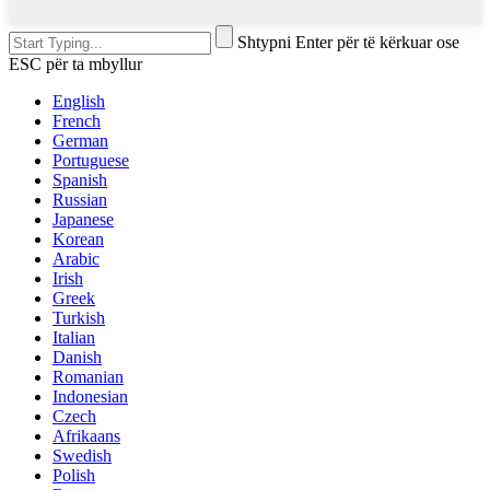
Shtypni Enter për të kërkuar ose
ESC për ta mbyllur
English
French
German
Portuguese
Spanish
Russian
Japanese
Korean
Arabic
Irish
Greek
Turkish
Italian
Danish
Romanian
Indonesian
Czech
Afrikaans
Swedish
Polish