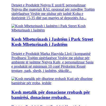
Detajet e Produktit Ngjyra E zezë/E personalizuar
Ngjyra dhe materiali RAL opsional për zgjedhje Trajtim
sipërfaqësor Veshje me pluhur për jashtë Koha e
dorëzimit 15-35 ditë pas marrjes së depozitës Ap...
Kosh Mbeturinash i Jashtëm i Park Street
Kosh Mbeturinash i Jashtëm
Detajet e Produktit Marka Haoyida Lloji i kompanisë
Prodhuesi Trajtim sipërfaqësor Veshje me pluhur për
ambiente të jashtme Ngjyra Kafe, e personalizuar Sasia
e produktit në minimum 10 copë Përdorimi Rrugë
tregtare, park, shesh, i jashtëm, shkollë...
Kosh metalik për donacione rrobash për
bamirësi, donacione rrobash...