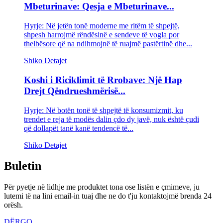
Mbeturinave: Qesja e Mbeturinave...
Hyrje: Në jetën tonë moderne me ritëm të shpejtë,
shpesh harrojmë rëndësinë e sendeve të vogla por
thelbësore që na ndihmojnë të ruajmë pastërtinë dhe...
Shiko Detajet
Koshi i Riciklimit të Rrobave: Një Hap
Drejt Qëndrueshmërisë...
Hyrje: Në botën tonë të shpejtë të konsumizmit, ku
trendet e reja të modës dalin çdo dy javë, nuk është çudi
që dollapët tanë kanë tendencë të...
Shiko Detajet
Buletin
Për pyetje në lidhje me produktet tona ose listën e çmimeve, ju
lutemi të na lini email-in tuaj dhe ne do t'ju kontaktojmë brenda 24
orësh.
DËRGO