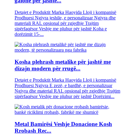
galonë për jashtë...
Detajet e Produktit Marka Haoyida Lloji i kompanisë
Prodhuesi Ngjyra jeshile, e personalizuar Ngjyra dhe
materiali RAL opsional për zgjedhje Trajtim
sipërfaqësor Veshje me pluhur për jashtë Koha e
dorëzimit 15-...
Kosha plehrash metalike për jashtë me
dizajn modern për rrugë...
Detajet e Produktit Marka Haoyida Lloji i kompanisë
Prodhuesi Ngjyra E zezë, e bardhë, e personalizuar
Ngjyra dhe material RAL opsional për zgjedhje Trajtim
sipërfaqësor Veshje me pluhur për jashtë Dorëzimi...
Metal Bamirësi Veshje Donacione Kosh
Rrobash Rec...