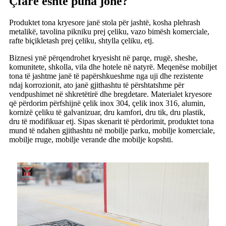
Çfarë është puna jonë?
Produktet tona kryesore janë stola për jashtë, kosha plehrash
metalikë, tavolina pikniku prej çeliku, vazo bimësh komerciale,
rafte biçikletash prej çeliku, shtylla çeliku, etj.
Biznesi ynë përqendrohet kryesisht në parqe, rrugë, sheshe,
komunitete, shkolla, vila dhe hotele në natyrë. Meqenëse mobiljet
tona të jashtme janë të papërshkueshme nga uji dhe rezistente
ndaj korrozionit, ato janë gjithashtu të përshtatshme për
vendpushimet në shkretëtirë dhe bregdetare. Materialet kryesore
që përdorim përfshijnë çelik inox 304, çelik inox 316, alumin,
kornizë çeliku të galvanizuar, dru kamfori, dru tik, dru plastik,
dru të modifikuar etj. Sipas skenarit të përdorimit, produktet tona
mund të ndahen gjithashtu në mobilje parku, mobilje komerciale,
mobilje rruge, mobilje verande dhe mobilje kopshti.