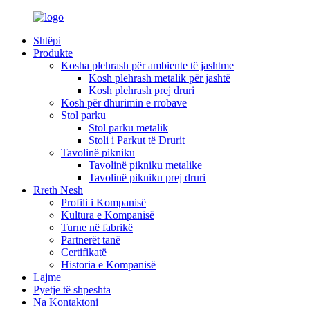
Shtëpi
Produkte
Kosha plehrash për ambiente të jashtme
Kosh plehrash metalik për jashtë
Kosh plehrash prej druri
Kosh për dhurimin e rrobave
Stol parku
Stol parku metalik
Stoli i Parkut të Drurit
Tavolinë pikniku
Tavolinë pikniku metalike
Tavolinë pikniku prej druri
Rreth Nesh
Profili i Kompanisë
Kultura e Kompanisë
Turne në fabrikë
Partnerët tanë
Certifikatë
Historia e Kompanisë
Lajme
Pyetje të shpeshta
Na Kontaktoni