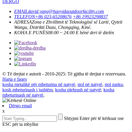
DËRGO
EMAIL
david.yang@haoyidaoutdoorfacility.com
TELEFON
+86 023-65208676
+86 19923298837
ADRESA
Zona e Zhvillimit të Teknologjisë së Lartë, Qyteti
Wangu, Distrikti Dazu, Chongqing, Kinë.
KOHA E PUNËS
08:00 ~ 24:00 E hënë deri të dielën
© Të drejtat e autorit - 2010-2025: Të gjitha të drejtat e rezervuara.
Harta e faqes
kosha metalikë për mbeturina në natyrë
,
stol në natyrë
,
stol parku
,
kosh mbeturinash i jashtëm
,
kosha plehrash në natyrë
,
kosha
mbeturinash në natyrë
,
Dërgo email
x
Shtypni Enter për të kërkuar ose
ESC për ta mbyllur