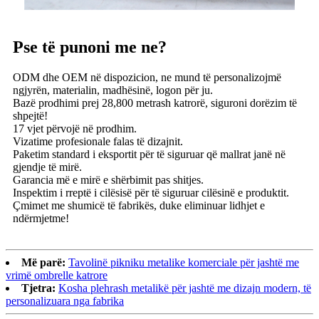
Pse të punoni me ne?
ODM dhe OEM në dispozicion, ne mund të personalizojmë
ngjyrën, materialin, madhësinë, logon për ju.
Bazë prodhimi prej 28,800 metrash katrorë, siguroni dorëzim të
shpejtë!
17 vjet përvojë në prodhim.
Vizatime profesionale falas të dizajnit.
Paketim standard i eksportit për të siguruar që mallrat janë në
gjendje të mirë.
Garancia më e mirë e shërbimit pas shitjes.
Inspektim i rreptë i cilësisë për të siguruar cilësinë e produktit.
Çmimet me shumicë të fabrikës, duke eliminuar lidhjet e
ndërmjetme!
Më parë:
Tavolinë pikniku metalike komerciale për jashtë me
vrimë ombrelle katrore
Tjetra:
Kosha plehrash metalikë për jashtë me dizajn modern, të
personalizuara nga fabrika