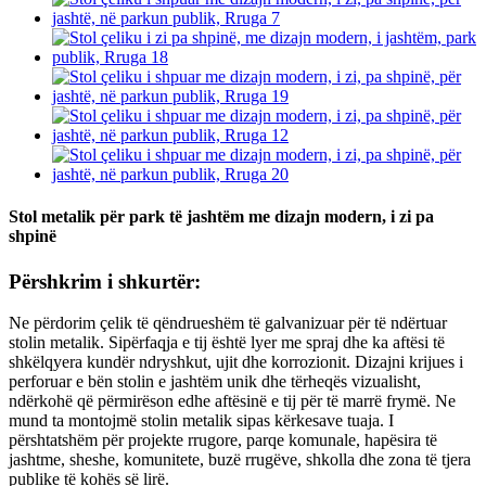
Stol metalik për park të jashtëm me dizajn modern, i zi pa
shpinë
Përshkrim i shkurtër:
Ne përdorim çelik të qëndrueshëm të galvanizuar për të ndërtuar
stolin metalik. Sipërfaqja e tij është lyer me spraj dhe ka aftësi të
shkëlqyera kundër ndryshkut, ujit dhe korrozionit. Dizajni krijues i
perforuar e bën stolin e jashtëm unik dhe tërheqës vizualisht,
ndërkohë që përmirëson edhe aftësinë e tij për të marrë frymë. Ne
mund ta montojmë stolin metalik sipas kërkesave tuaja. I
përshtatshëm për projekte rrugore, parqe komunale, hapësira të
jashtme, sheshe, komunitete, buzë rrugëve, shkolla dhe zona të tjera
publike të kohës së lirë.