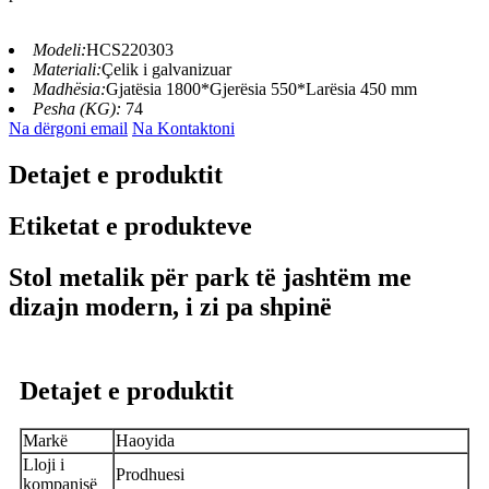
Modeli:
HCS220303
Materiali:
Çelik i galvanizuar
Madhësia:
Gjatësia 1800*Gjerësia 550*Larësia 450 mm
Pesha (KG):
74
Na dërgoni email
Na Kontaktoni
Detajet e produktit
Etiketat e produkteve
Stol metalik për park të jashtëm me
dizajn modern, i zi pa shpinë
Detajet e produktit
Markë
Haoyida
Lloji i
Prodhuesi
kompanisë