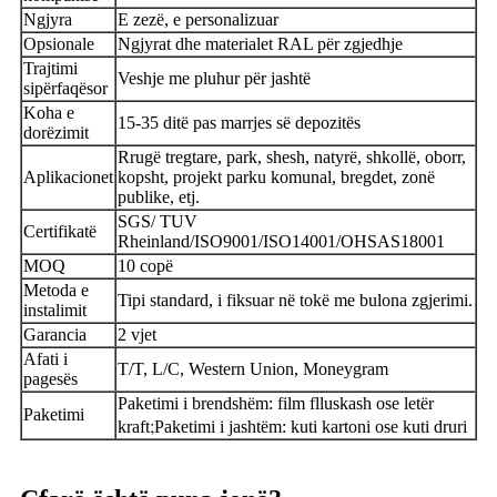
Ngjyra
E zezë, e personalizuar
Opsionale
Ngjyrat dhe materialet RAL për zgjedhje
Trajtimi
Veshje me pluhur për jashtë
sipërfaqësor
Koha e
15-35 ditë pas marrjes së depozitës
dorëzimit
Rrugë tregtare, park, shesh, natyrë, shkollë, oborr,
Aplikacionet
kopsht, projekt parku komunal, bregdet, zonë
publike, etj.
SGS/ TUV
Certifikatë
Rheinland/ISO9001/ISO14001/OHSAS18001
MOQ
10 copë
Metoda e
Tipi standard, i fiksuar në tokë me bulona zgjerimi.
instalimit
Garancia
2 vjet
Afati i
T/T, L/C, Western Union, Moneygram
pagesës
Paketimi i brendshëm: film flluskash ose letër
Paketimi
;
kraft
Paketimi i jashtëm: kuti kartoni ose kuti druri