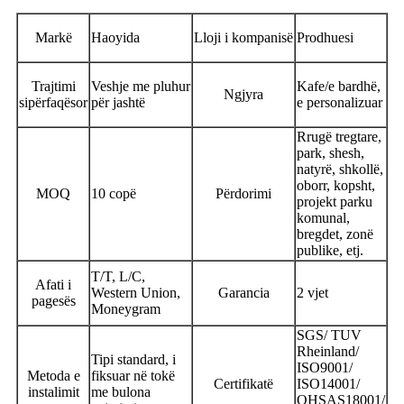
Markë
Haoyida
Lloji i kompanisë
Prodhuesi
Trajtimi
Veshje me pluhur
Kafe/e bardhë,
Ngjyra
sipërfaqësor
për jashtë
e personalizuar
Rrugë tregtare,
park, shesh,
natyrë, shkollë,
oborr, kopsht,
MOQ
10 copë
Përdorimi
projekt parku
komunal,
bregdet, zonë
publike, etj.
T/T, L/C,
Afati i
Western Union,
Garancia
2 vjet
pagesës
Moneygram
SGS/ TUV
Rheinland/
Tipi standard, i
ISO9001/
Metoda e
fiksuar në tokë
Certifikatë
ISO14001/
instalimit
me bulona
OHSAS18001/