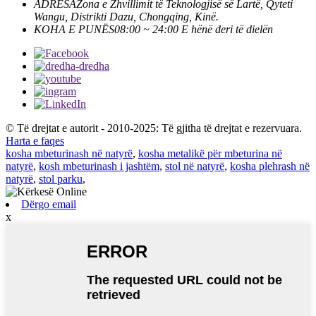
ADRESA
Zona e Zhvillimit të Teknologjisë së Lartë, Qyteti
Wangu, Distrikti Dazu, Chongqing, Kinë.
KOHA E PUNËS
08:00 ~ 24:00 E hënë deri të dielën
© Të drejtat e autorit - 2010-2025: Të gjitha të drejtat e rezervuara.
Harta e faqes
kosha mbeturinash në natyrë
,
kosha metalikë për mbeturina në
natyrë
,
kosh mbeturinash i jashtëm
,
stol në natyrë
,
kosha plehrash në
natyrë
,
stol parku
,
Dërgo email
x