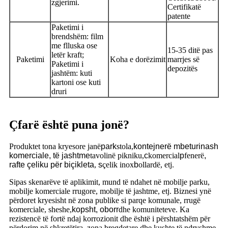
zgjerimi.
Certifikatë
patente
Paketimi i
brendshëm: film
me flluska ose
15-35 ditë pas
letër kraft;
Paketimi
Koha e dorëzimit
marrjes së
Paketimi i
depozitës
jashtëm: kuti
kartoni ose kuti
druri
Çfarë është puna jonë?
Produktet tona kryesore janë
park
stola,
kontejnerë mbeturinash
komerciale, të jashtme
tavolinë pikniku,
c
komercial
p
fenerë
,
rafte çeliku për biçikleta
,
s
çelik inox
b
ollardë, etj.
Sipas skenarëve të aplikimit, mund të ndahet në mobilje parku,
mobilje komerciale rrugore, mobilje të jashtme, etj. Biznesi ynë
përdoret kryesisht në zona publike si parqe komunale, rrugë
komerciale, sheshe,
kopsht, oborr
dhe komuniteteve. Ka
rezistencë të fortë ndaj korrozionit dhe është i përshtatshëm për
përdorim në shkretëtira, zona bregdetare dhe kushte të ndryshme