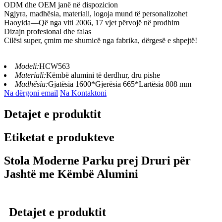
ODM dhe OEM janë në dispozicion
Ngjyra, madhësia, materiali, logoja mund të personalizohet
Haoyida—Që nga viti 2006, 17 vjet përvojë në prodhim
Dizajn profesional dhe falas
Cilësi super, çmim me shumicë nga fabrika, dërgesë e shpejtë!
Modeli:
HCW563
Materiali:
Këmbë alumini të derdhur, dru pishe
Madhësia:
Gjatësia 1600*Gjerësia 665*Lartësia 808 mm
Na dërgoni email
Na Kontaktoni
Detajet e produktit
Etiketat e produkteve
Stola Moderne Parku prej Druri për
Jashtë me Këmbë Alumini
Detajet e produktit