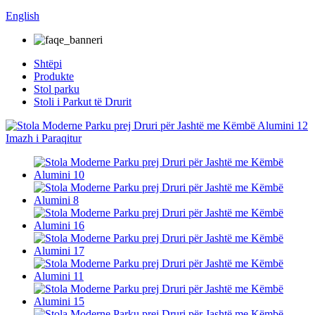
English
Shtëpi
Produkte
Stol parku
Stoli i Parkut të Drurit