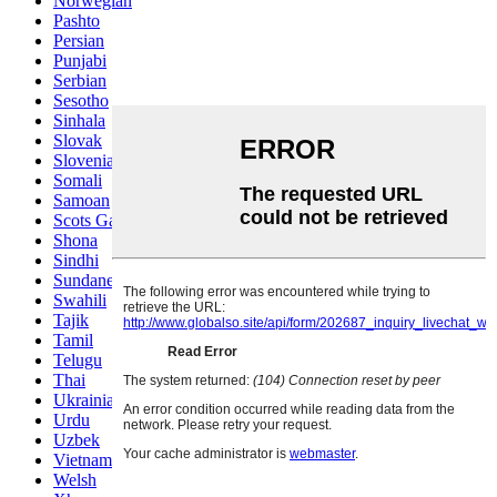
Norwegian
Pashto
Persian
Punjabi
Serbian
Sesotho
Sinhala
Slovak
Slovenian
Somali
Samoan
Scots Gaelic
Shona
Sindhi
Sundanese
Swahili
Tajik
Tamil
Telugu
Thai
Ukrainian
Urdu
Uzbek
Vietnamese
Welsh