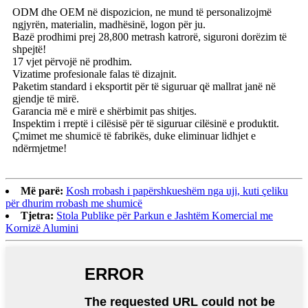
ODM dhe OEM në dispozicion, ne mund të personalizojmë
ngjyrën, materialin, madhësinë, logon për ju.
Bazë prodhimi prej 28,800 metrash katrorë, siguroni dorëzim të
shpejtë!
17 vjet përvojë në prodhim.
Vizatime profesionale falas të dizajnit.
Paketim standard i eksportit për të siguruar që mallrat janë në
gjendje të mirë.
Garancia më e mirë e shërbimit pas shitjes.
Inspektim i rreptë i cilësisë për të siguruar cilësinë e produktit.
Çmimet me shumicë të fabrikës, duke eliminuar lidhjet e
ndërmjetme!
Më parë:
Kosh rrobash i papërshkueshëm nga uji, kuti çeliku
për dhurim rrobash me shumicë
Tjetra:
Stola Publike për Parkun e Jashtëm Komercial me
Kornizë Alumini