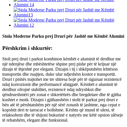
Stola Moderne Parku prej Druri për Jashtë me Këmbë Alumini
Përshkrim i shkurtër:
Stoli prej druri i parkut kombinon këmbët e aluminit të derdhur me
një ndenjëse dhe mbështetëse shpine prej pishe për të krijuar një
dizajn të thjeshtë por elegant. Dizajni i tij i shkëputshëm lehtëson
transportin dhe ruajtjen, duke ulur ndjeshëm kostot e transportit.
Druri i pishës trajtohet me tre shtresa bojë për të siguruar rezistencë
ndaj korrozionit dhe performancë afatgjatë. Këmbët e aluminit të
derdhur ofrojnë stabilitet, rezistencë ndaj ndryshkut dhe
qëndrueshmëri për zonat e shkretëtirës dhe bregdetare dhe të gjitha
kushtet e motit. Dizajni i gjithanshëm i stolit të parkut prej druri e
bën atë të përshtatshëm për një sërë zonash të jashtme, nga cepat e
kopshtit deri te tarracat e bollshme. Kështu që mund të uleni, të
relaksoheni dhe të shijoni bukurinë e natyrës me këtë opsion ulëseje
të rehatshëm, elegant dhe funksional.