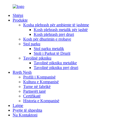
Shtëpi
Produkte
Kosha plehrash për ambiente të jashtme
Kosh plehrash metalik për jashtë
Kosh plehrash prej druri
Kosh për dhurimin e rrobave
Stol parku
Stol parku metalik
Stoli i Parkut të Drurit
Tavolinë pikniku
Tavolinë pikniku metalike
Tavolinë pikniku prej druri
Rreth Nesh
Profili i Kompanisë
Kultura e Kompanisë
Turne në fabrikë
Partnerët tanë
Certifikatë
Historia e Kompanisë
Lajme
Pyetje të shpeshta
Na Kontaktoni