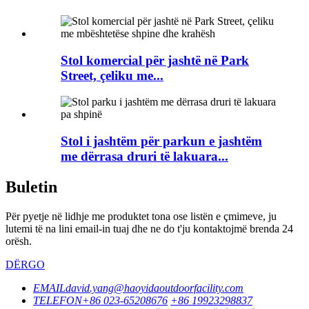
Stol komercial për jashtë në Park
Street, çeliku me...
Stol i jashtëm për parkun e jashtëm
me dërrasa druri të lakuara...
Buletin
Për pyetje në lidhje me produktet tona ose listën e çmimeve, ju
lutemi të na lini email-in tuaj dhe ne do t'ju kontaktojmë brenda 24
orësh.
DËRGO
EMAIL
david.yang@haoyidaoutdoorfacility.com
TELEFON
+86 023-65208676
+86 19923298837