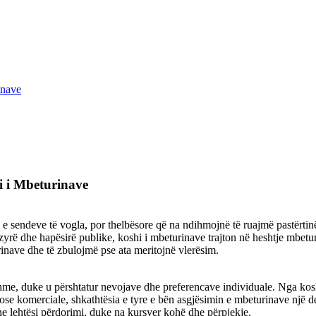
inave
i i Mbeturinave
e sendeve të vogla, por thelbësore që na ndihmojnë të ruajmë pastërtin
 zyrë dhe hapësirë ​​publike, koshi i mbeturinave trajton në heshtje mbetu
rinave dhe të zbulojmë pse ata meritojnë vlerësim.
me, duke u përshtatur nevojave dhe preferencave individuale. Nga kosh
ose komerciale, shkathtësia e tyre e bën asgjësimin e mbeturinave një de
e lehtësi përdorimi, duke na kursyer kohë dhe përpjekje.