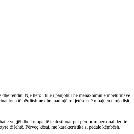
ë dhe rendin. Një hero i tillë i panjohur në menaxhimin e mbeturinave
rinat tona të përditshme dhe luan një rol jetësor në mbajtjen e mjedisit
at e vegjël dhe kompaktë të destinuar për përdorim personal deri te
tyrë të lehtë. Përveç kësaj, me karakteristika si pedale këmbësh,