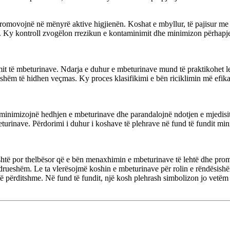
 promovojnë në mënyrë aktive higjienën. Koshat e mbyllur, të pajisur 
. Ky kontroll zvogëlon rrezikun e kontaminimit dhe minimizon përhapj
mit të mbeturinave. Ndarja e duhur e mbeturinave mund të praktikohet l
lueshëm të hidhen veçmas. Ky proces klasifikimi e bën riciklimin më ef
e minimizojnë hedhjen e mbeturinave dhe parandalojnë ndotjen e mjedisit 
eturinave. Përdorimi i duhur i koshave të plehrave në fund të fundit mi
jeshtë por thelbësor që e bën menaxhimin e mbeturinave të lehtë dhe pro
ndrueshëm. Le ta vlerësojmë koshin e mbeturinave për rolin e rëndësish
të përditshme. Në fund të fundit, një kosh plehrash simbolizon jo vetëm