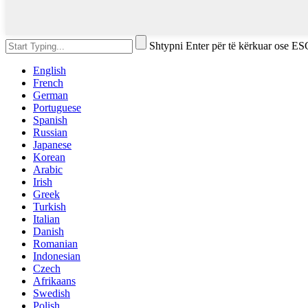
Shtypni Enter për të kërkuar ose ES
English
French
German
Portuguese
Spanish
Russian
Japanese
Korean
Arabic
Irish
Greek
Turkish
Italian
Danish
Romanian
Indonesian
Czech
Afrikaans
Swedish
Polish