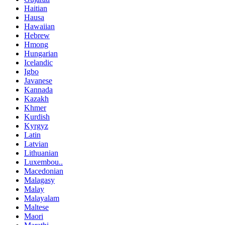
Haitian
Hausa
Hawaiian
Hebrew
Hmong
Hungarian
Icelandic
Igbo
Javanese
Kannada
Kazakh
Khmer
Kurdish
Kyrgyz
Latin
Latvian
Lithuanian
Luxembou..
Macedonian
Malagasy
Malay
Malayalam
Maltese
Maori