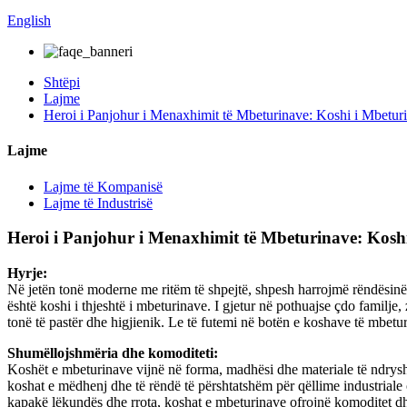
English
Shtëpi
Lajme
Heroi i Panjohur i Menaxhimit të Mbeturinave: Koshi i Mbetur
Lajme
Lajme të Kompanisë
Lajme të Industrisë
Heroi i Panjohur i Menaxhimit të Mbeturinave: Kosh
Hyrje:
Në jetën tonë moderne me ritëm të shpejtë, shpesh harrojmë rëndësinë 
është koshi i thjeshtë i mbeturinave. I gjetur në pothuajse çdo familje,
tonë të pastër dhe higjienik. Le të futemi në botën e koshave të mbetu
Shumëllojshmëria dhe komoditeti:
Koshët e mbeturinave vijnë në forma, madhësi dhe materiale të ndrysh
koshat e mëdhenj dhe të rëndë të përshtatshëm për qëllime industriale 
kapakë lëkundës dhe rrota, koshat e mbeturinave ofrojnë komoditet dh