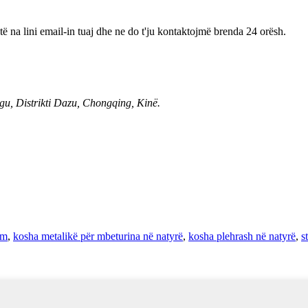
të na lini email-in tuaj dhe ne do t'ju kontaktojmë brenda 24 orësh.
ngu, Distrikti Dazu, Chongqing, Kinë.
ëm
,
kosha metalikë për mbeturina në natyrë
,
kosha plehrash në natyrë
,
s