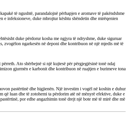
me kapakë të ngushtë, parandalojnë përhapjen e aromave të pakëndshme
en e infeksioneve, duke mbrojtur kështu shëndetin dhe mirëqenien
ehtësisht duke përdorur kosha me ngjyra të ndryshme, duke siguruar
ikas, zvogëlon ngarkesën në deponi dhe kontribuon në një mjedis më të
përreth. Ato shërbejnë si një kujtesë për përgjegjësinë tonë ndaj
nimizon gjurmën e karbonit dhe kontribuon në ruajtjen e burimeve tona
movon pastërtinë dhe higjienën. Një investim i vogël në koshin e duhur
ëm që luan dhe të zotohemi ta përdorim atë në mënyrë efektive, duke e
 pastërtinë, por edhe angazhimin tonë drejt një bote më të mirë dhe më