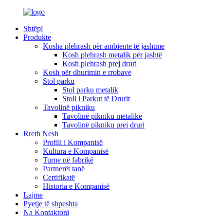
Shtëpi
Produkte
Kosha plehrash për ambiente të jashtme
Kosh plehrash metalik për jashtë
Kosh plehrash prej druri
Kosh për dhurimin e rrobave
Stol parku
Stol parku metalik
Stoli i Parkut të Drurit
Tavolinë pikniku
Tavolinë pikniku metalike
Tavolinë pikniku prej druri
Rreth Nesh
Profili i Kompanisë
Kultura e Kompanisë
Turne në fabrikë
Partnerët tanë
Certifikatë
Historia e Kompanisë
Lajme
Pyetje të shpeshta
Na Kontaktoni