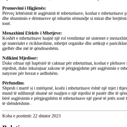
Promovimi i Higjienës:
Përveç lehtësimit të asgjësimit të mbeturinave, koshat e mbeturinave
dhe shumimin e dëmtuesve që mbartin sëmundje si mizat dhe brejtësit
tonë.
Menaxhimi Efektiv i Mbetjeve:
Koshët e mbeturinave luajnë një rol vendimtar në sistemet e menaxhi
që materialet e riciklueshme, mbetjet organike dhe artikujt e paricik
gjelbër dhe më të qëndrueshëm.
Ndikimi Mjedisor:
Duke ofruar një hapësirë ​​të caktuar për mbeturinat, koshat e plehrav
mjedisit, duke inkurajuar zakone të përgjegjshme për asgjësimin e mb
natyrore për brezat e ardhshëm.
Përfundim:
Shpesh i marrë si i mirëqenë, koshi i mbeturinave është një mjet i th
mund të ndihmojë shumë në ruajtjen e një mjedisi të pastër dhe të që
bërë asgjësimin e përgjegjshëm të mbeturinave një pjesë të jetës sonë 
të shëndetshme.
Koha e postimit: 22 shtator 2023