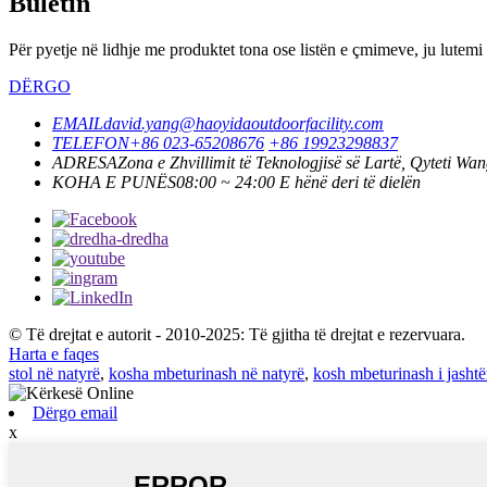
Buletin
Për pyetje në lidhje me produktet tona ose listën e çmimeve, ju lutemi 
DËRGO
EMAIL
david.yang@haoyidaoutdoorfacility.com
TELEFON
+86 023-65208676
+86 19923298837
ADRESA
Zona e Zhvillimit të Teknologjisë së Lartë, Qyteti Wa
KOHA E PUNËS
08:00 ~ 24:00 E hënë deri të dielën
© Të drejtat e autorit - 2010-2025: Të gjitha të drejtat e rezervuara.
Harta e faqes
stol në natyrë
,
kosha mbeturinash në natyrë
,
kosh mbeturinash i jasht
Dërgo email
x