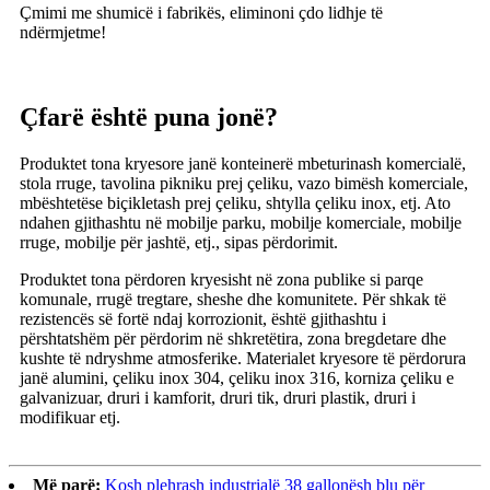
Çmimi me shumicë i fabrikës, eliminoni çdo lidhje të
ndërmjetme!
Çfarë është puna jonë?
Produktet tona kryesore janë konteinerë mbeturinash komercialë,
stola rruge, tavolina pikniku prej çeliku, vazo bimësh komerciale,
mbështetëse biçikletash prej çeliku, shtylla çeliku inox, etj. Ato
ndahen gjithashtu në mobilje parku, mobilje komerciale, mobilje
rruge, mobilje për jashtë, etj., sipas përdorimit.
Produktet tona përdoren kryesisht në zona publike si parqe
komunale, rrugë tregtare, sheshe dhe komunitete. Për shkak të
rezistencës së fortë ndaj korrozionit, është gjithashtu i
përshtatshëm për përdorim në shkretëtira, zona bregdetare dhe
kushte të ndryshme atmosferike. Materialet kryesore të përdorura
janë alumini, çeliku inox 304, çeliku inox 316, korniza çeliku e
galvanizuar, druri i kamforit, druri tik, druri plastik, druri i
modifikuar etj.
Më parë:
Kosh plehrash industrialë 38 gallonësh blu për