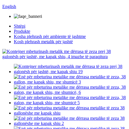
English
Shtëpi
Produkte
Kosha plehrash për ambiente të jashtme
Kosh plehrash metalik për jashtë