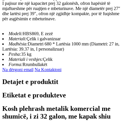
I pajisur me një kapacitet prej 32 galonësh, ofron hapësirë ​​të
mjaftueshme për ruajtjen e mbeturinave. Me një diametër prej 27″
dhe lartësi prej 39″, ofron një zgjidhje kompakte, por të fuqishme
për asgjësimin e mbeturinave.
Modeli:
HBS869, E zezë
Materiali:
Çelik i galvanizuar
Madhësia:
Diametri 680 * Lartësia 1000 mm (Diametri: 27 in,
Lartësia: 39.37 in, I personalizuar)
Pesha:
35 kg
Materiali i veshjes:
Çelik
Forma:
Rrumbullakët
Na dërgoni email
Na Kontaktoni
Detajet e produktit
Etiketat e produkteve
Kosh plehrash metalik komercial me
shumicë, i zi 32 galon, me kapak shiu