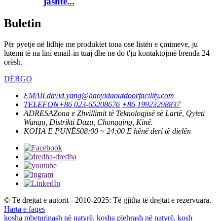
jashtë...
Buletin
Për pyetje në lidhje me produktet tona ose listën e çmimeve, ju
lutemi të na lini email-in tuaj dhe ne do t'ju kontaktojmë brenda 24
orësh.
DËRGO
EMAIL
david.yang@haoyidaoutdoorfacility.com
TELEFON
+86 023-65208676
+86 19923298837
ADRESA
Zona e Zhvillimit të Teknologjisë së Lartë, Qyteti
Wangu, Distrikti Dazu, Chongqing, Kinë.
KOHA E PUNËS
08:00 ~ 24:00 E hënë deri të dielën
© Të drejtat e autorit - 2010-2025: Të gjitha të drejtat e rezervuara.
Harta e faqes
kosha mbeturinash në natyrë
,
kosha plehrash në natyrë
,
kosh