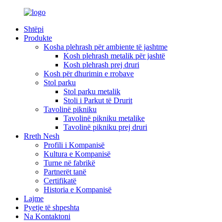
Shtëpi
Produkte
Kosha plehrash për ambiente të jashtme
Kosh plehrash metalik për jashtë
Kosh plehrash prej druri
Kosh për dhurimin e rrobave
Stol parku
Stol parku metalik
Stoli i Parkut të Drurit
Tavolinë pikniku
Tavolinë pikniku metalike
Tavolinë pikniku prej druri
Rreth Nesh
Profili i Kompanisë
Kultura e Kompanisë
Turne në fabrikë
Partnerët tanë
Certifikatë
Historia e Kompanisë
Lajme
Pyetje të shpeshta
Na Kontaktoni