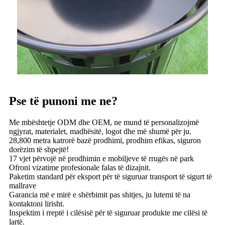
Pse të punoni me ne?
Me mbështetje ODM dhe OEM, ne mund të personalizojmë
ngjyrat, materialet, madhësitë, logot dhe më shumë për ju.
28,800 metra katrorë bazë prodhimi, prodhim efikas, siguron
dorëzim të shpejtë!
17 vjet përvojë në prodhimin e mobiljeve të rrugës në park
Ofroni vizatime profesionale falas të dizajnit.
Paketim standard për eksport për të siguruar transport të sigurt të
mallrave
Garancia më e mirë e shërbimit pas shitjes, ju lutemi të na
kontaktoni lirisht.
Inspektim i rreptë i cilësisë për të siguruar produkte me cilësi të
lartë.