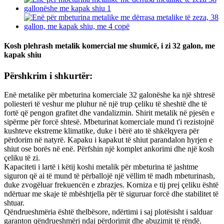
Kosh plehrash metalik komercial me shumicë, i zi 32 galon, me
kapak shiu
Përshkrim i shkurtër:
Enë metalike për mbeturina komerciale 32 galonëshe ka një shtresë
poliesteri të veshur me pluhur në një trup çeliku të sheshtë dhe të
fortë që pengon grafitet dhe vandalizmin. Shirit metalik në pjesën e
sipërme për forcë shtesë. Mbeturinat komerciale mund t'i rezistojnë
kushteve ekstreme klimatike, duke i bërë ato të shkëlqyera për
përdorim në natyrë. Kapaku i kapakut të shiut parandalon hyrjen e
shiut ose borës në enë. Përfshin një komplet ankorimi dhe një kosh
çeliku të zi.
Kapaciteti i lartë i këtij koshi metalik për mbeturina të jashtme
siguron që ai të mund të përballojë një vëllim të madh mbeturinash,
duke zvogëluar frekuencën e zbrazjes. Korniza e tij prej çeliku është
ndërtuar me skaje të mbështjella për të siguruar forcë dhe stabilitet të
shtuar.
Qëndrueshmëria është thelbësore, ndërtimi i saj plotësisht i salduar
garanton qëndrueshmëri ndaj përdorimit dhe abuzimit të rëndë.