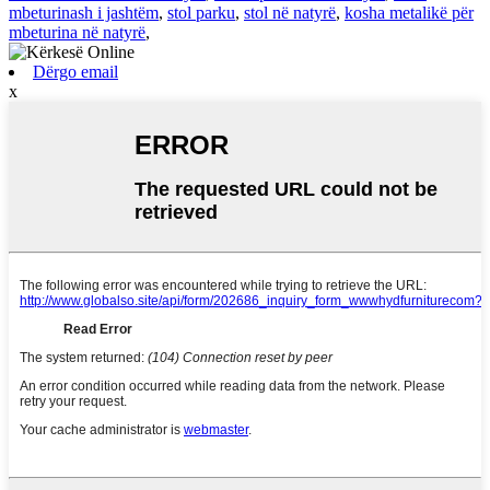
mbeturinash i jashtëm
,
stol parku
,
stol në natyrë
,
kosha metalikë për
mbeturina në natyrë
,
Dërgo email
x