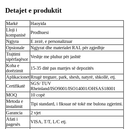
Detajet e produktit
Markë
Haoyida
Lloji i
Prodhuesi
kompanisë
Ngjyra
E zezë, e personalizuar
Opsionale
Ngjyrat dhe materialet RAL për zgjedhje
Trajtimi
Veshje me pluhur për jashtë
sipërfaqësor
Koha e
15-35 ditë pas marrjes së depozitës
dorëzimit
Aplikacionet
Rrugë tregtare, park, shesh, natyrë, shkollë, etj.
SGS/ TUV
Certifikatë
Rheinland/ISO9001/ISO14001/OHSAS18001
MOQ
10 copë
Metoda e
Tipi standard, i fiksuar në tokë me bulona zgjerimi.
instalimit
Garancia
2 vjet
Afati i
VISA, T/T, L/C etj.
pagesës