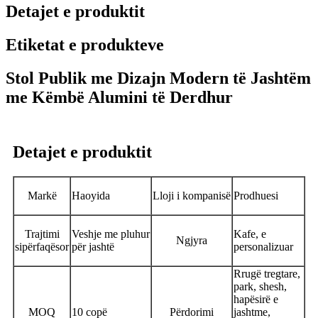
Detajet e produktit
Etiketat e produkteve
Stol Publik me Dizajn Modern të Jashtëm
me Këmbë Alumini të Derdhur
Detajet e produktit
Markë
Haoyida
Lloji i kompanisë
Prodhuesi
Trajtimi
Veshje me pluhur
Kafe, e
Ngjyra
sipërfaqësor
për jashtë
personalizuar
Rrugë tregtare,
park, shesh,
hapësirë ​​e
MOQ
10 copë
Përdorimi
jashtme,