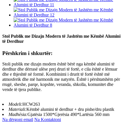
Stol Publik me Dizajn Modern të Jashtëm me Këmbë Alumini
të Derdhur
Përshkrim i shkurtër:
Stoli publik me dizajn modern është bërë nga këmbë alumini të
derdhur dhe dërrasë ulëse prej druri të fortë, e cila është e lëmuar
dhe e thjeshtë në formë. Kombinimi i drurit të fortë është më
atmosferik dhe më harmonik me natyrën. Është i përshtatshëm për
rrugë, sheshe, parqe, kopshte, veranda, shkolla, komunitet dhe
vende të tjera publike.
Modeli:
HCW263
Materiali:
Këmbë alumini të derdhur + dru pishe/dru plastik
Madhësia:
Gjatësia 1500*Gjerësia 490*Lartësia 560 mm
Na dërgoni email
Na Kontaktoni