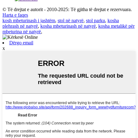
© Të drejtat e autorit - 2010-2025: Të gjitha të drejtat e rezervuara.
Harta e faqes
kosh mbeturinash i jashtëm
,
stol në natyrë
,
stol parku
,
kosha
plehrash në natyrë
,
kosha mbeturinash në natyrë
,
kosha metalikë për
mbeturina në natyrë
,
Dërgo email
x