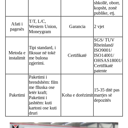
shkollë, oborr,
kopsht, zonë
publike, etj.
T/T, L/C,
Afati i
Western Union,
Garancia
2 vjet
pagesës
Moneygram
SGS/ TUV
Rheinland/
Tipi standard, i
ISO9001/
Metoda e
fiksuar në tokë
Certifikatë
ISO14001/
instalimit
me bulona
OHSAS18001/
zgjerimi.
Certifikatë
patente
Paketimi i
brendshëm: film
me flluska ose
15-35 ditë pas
letër kraft;
Paketimi
Koha e dorëzimit
marrjes së
Paketimi i
depozitës
jashtëm: kuti
kartoni ose kuti
druri