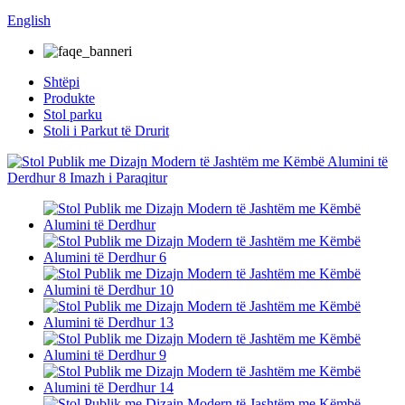
English
Shtëpi
Produkte
Stol parku
Stoli i Parkut të Drurit