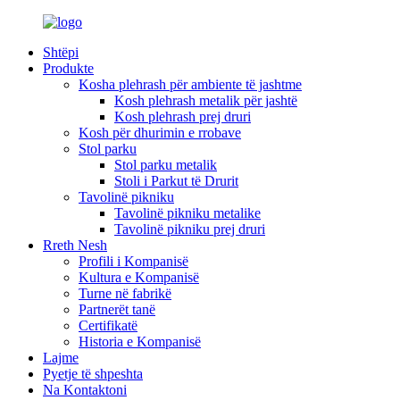
Shtëpi
Produkte
Kosha plehrash për ambiente të jashtme
Kosh plehrash metalik për jashtë
Kosh plehrash prej druri
Kosh për dhurimin e rrobave
Stol parku
Stol parku metalik
Stoli i Parkut të Drurit
Tavolinë pikniku
Tavolinë pikniku metalike
Tavolinë pikniku prej druri
Rreth Nesh
Profili i Kompanisë
Kultura e Kompanisë
Turne në fabrikë
Partnerët tanë
Certifikatë
Historia e Kompanisë
Lajme
Pyetje të shpeshta
Na Kontaktoni