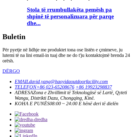
Stola të rrumbullakëta pemësh pa
shpinë të personalizuara për parqe
dhe...
Buletin
Për pyetje në lidhje me produktet tona ose listën e çmimeve, ju
lutemi të na lini email-in tuaj dhe ne do t'ju kontaktojmë brenda 24
orësh.
DËRGO
EMAIL
david.yang@haoyidaoutdoorfacility.com
TELEFON
+86 023-65208676
+86 19923298837
ADRESA
Zona e Zhvillimit të Teknologjisë së Lartë, Qyteti
Wangu, Distrikti Dazu, Chongqing, Kinë.
KOHA E PUNËS
08:00 ~ 24:00 E hënë deri të dielën