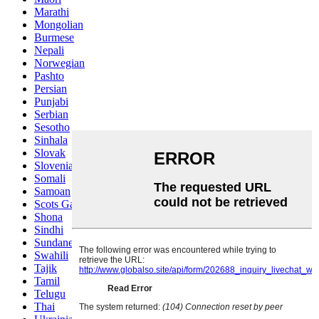
Marathi
Mongolian
Burmese
Nepali
Norwegian
Pashto
Persian
Punjabi
Serbian
Sesotho
Sinhala
Slovak
Slovenian
Somali
Samoan
Scots Gaelic
Shona
Sindhi
Sundanese
Swahili
Tajik
Tamil
Telugu
Thai