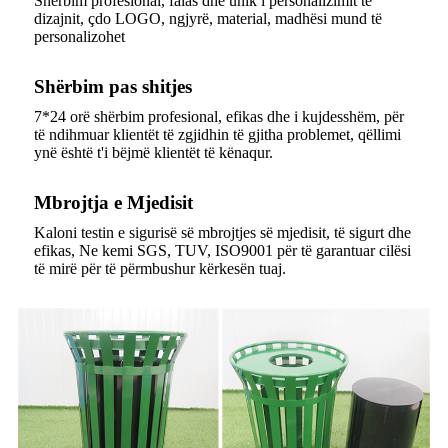
Shërbim profesional, falas dhe unik i personalizimit të
dizajnit, çdo LOGO, ngjyrë, material, madhësi mund të
personalizohet
Shërbim pas shitjes
7*24 orë shërbim profesional, efikas dhe i kujdesshëm, për
të ndihmuar klientët të zgjidhin të gjitha problemet, qëllimi
ynë është t'i bëjmë klientët të kënaqur.
Mbrojtja e Mjedisit
Kaloni testin e sigurisë së mbrojtjes së mjedisit, të sigurt dhe
efikas, Ne kemi SGS, TUV, ISO9001 për të garantuar cilësi
të mirë për të përmbushur kërkesën tuaj.