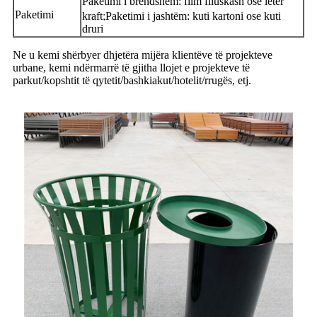
Paketimi i brendshëm: film flluskash ose letër
;
Paketimi
kraft
Paketimi i jashtëm: kuti kartoni ose kuti
druri
Ne u kemi shërbyer dhjetëra mijëra klientëve të projekteve
urbane, kemi ndërmarrë të gjitha llojet e projekteve të
parkut/kopshtit të qytetit/bashkiakut/hotelit/rrugës, etj.