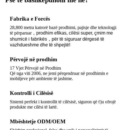
Fabrika e Forcës
28,800 metra katrorë bazë prodhimi, pajisje dhe teknologji
të përparuar
，
prodhim efikas, cilësi super, çmim me
shumicë i fabrikës
，
për të siguruar dërgesë të
vazhdueshme dhe të shpejtë!
Përvojë në prodhim
17 Vjet Përvojë në Prodhim
Që nga viti 2006, ne jemi përqendruar në prodhimin e
mobiljeve për ambiente të jashtme.
Kontrolli i Cilësisë
Sistemi perfekt i kontrollit të cilësisë, siguron që t'ju ofrojë
produkte me cilësi të lartë.
Mbështetje ODM/OEM