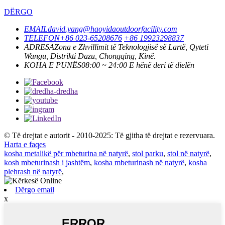
DËRGO
EMAIL
david.yang@haoyidaoutdoorfacility.com
TELEFON
+86 023-65208676
+86 19923298837
ADRESA
Zona e Zhvillimit të Teknologjisë së Lartë, Qyteti
Wangu, Distrikti Dazu, Chongqing, Kinë.
KOHA E PUNËS
08:00 ~ 24:00 E hënë deri të dielën
© Të drejtat e autorit - 2010-2025: Të gjitha të drejtat e rezervuara.
Harta e faqes
kosha metalikë për mbeturina në natyrë
,
stol parku
,
stol në natyrë
,
kosh mbeturinash i jashtëm
,
kosha mbeturinash në natyrë
,
kosha
plehrash në natyrë
,
Dërgo email
x