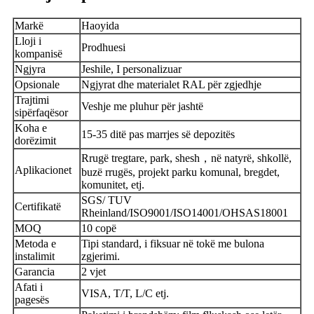
Markë
Haoyida
Lloji i
Prodhuesi
kompanisë
Ngjyra
Jeshile
, I personalizuar
Opsionale
Ngjyrat dhe materialet RAL për zgjedhje
Trajtimi
Veshje me pluhur për jashtë
sipërfaqësor
Koha e
15-35 ditë pas marrjes së depozitës
dorëzimit
，
Rrugë tregtare, park, shesh
në natyrë, shkollë,
Aplikacionet
buzë rrugës, projekt parku komunal, bregdet,
komunitet, etj.
SGS/ TUV
Certifikatë
Rheinland/ISO9001/ISO14001/OHSAS18001
MOQ
1
0 copë
Metoda e
Tipi standard, i fiksuar në tokë me bulona
instalimit
zgjerimi.
Garancia
2 vjet
Afati i
VISA, T/T, L/C etj.
pagesës