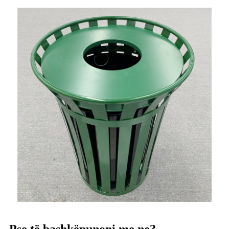
Pse të bashkëpunoni me ne?