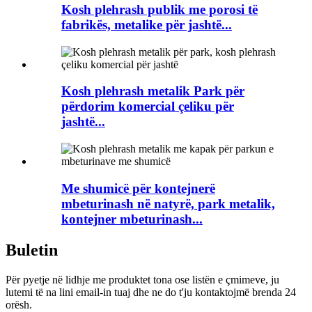
Kosh plehrash publik me porosi të
fabrikës, metalike për jashtë...
Kosh plehrash metalik Park për
përdorim komercial çeliku për
jashtë...
Me shumicë për kontejnerë
mbeturinash në natyrë, park metalik,
kontejner mbeturinash...
Buletin
Për pyetje në lidhje me produktet tona ose listën e çmimeve, ju
lutemi të na lini email-in tuaj dhe ne do t'ju kontaktojmë brenda 24
orësh.