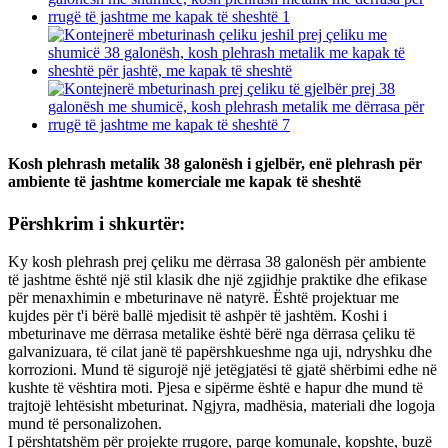
Kosh plehrash metalik 38 galonësh i gjelbër, enë plehrash për
ambiente të jashtme komerciale me kapak të sheshtë
Përshkrim i shkurtër:
Ky kosh plehrash prej çeliku me dërrasa 38 galonësh për ambiente
të jashtme është një stil klasik dhe një zgjidhje praktike dhe efikase
për menaxhimin e mbeturinave në natyrë. Është projektuar me
kujdes për t'i bërë ballë mjedisit të ashpër të jashtëm. Koshi i
mbeturinave me dërrasa metalike është bërë nga dërrasa çeliku të
galvanizuara, të cilat janë të papërshkueshme nga uji, ndryshku dhe
korrozioni. Mund të sigurojë një jetëgjatësi të gjatë shërbimi edhe në
kushte të vështira moti. Pjesa e sipërme është e hapur dhe mund të
trajtojë lehtësisht mbeturinat. Ngjyra, madhësia, materiali dhe logoja
mund të personalizohen.
I përshtatshëm për projekte rrugore, parqe komunale, kopshte, buzë