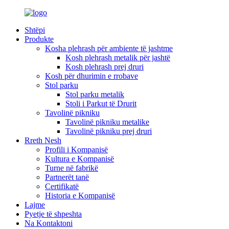
Shtëpi
Produkte
Kosha plehrash për ambiente të jashtme
Kosh plehrash metalik për jashtë
Kosh plehrash prej druri
Kosh për dhurimin e rrobave
Stol parku
Stol parku metalik
Stoli i Parkut të Drurit
Tavolinë pikniku
Tavolinë pikniku metalike
Tavolinë pikniku prej druri
Rreth Nesh
Profili i Kompanisë
Kultura e Kompanisë
Turne në fabrikë
Partnerët tanë
Certifikatë
Historia e Kompanisë
Lajme
Pyetje të shpeshta
Na Kontaktoni