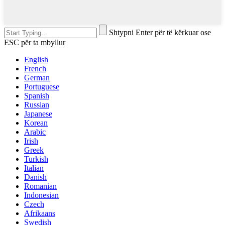
Shtypni Enter për të kërkuar ose
ESC për ta mbyllur
English
French
German
Portuguese
Spanish
Russian
Japanese
Korean
Arabic
Irish
Greek
Turkish
Italian
Danish
Romanian
Indonesian
Czech
Afrikaans
Swedish