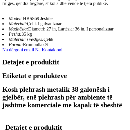
rrugës, qendra tregtare, shkolla dhe vende të tjera publike.
Modeli:
HBS869 Jeshile
Materiali:
Çelik i galvanizuar
Madhësia:
Diametri: 27 in, Lartësia: 36 in, I personalizuar
Pesha:
35 kg
Materiali i veshjes:
Çelik
Forma:
Rrumbullakët
Na dërgoni email
Na Kontaktoni
Detajet e produktit
Etiketat e produkteve
Kosh plehrash metalik 38 galonësh i
gjelbër, enë plehrash për ambiente të
jashtme komerciale me kapak të sheshtë
Detajet e produktit