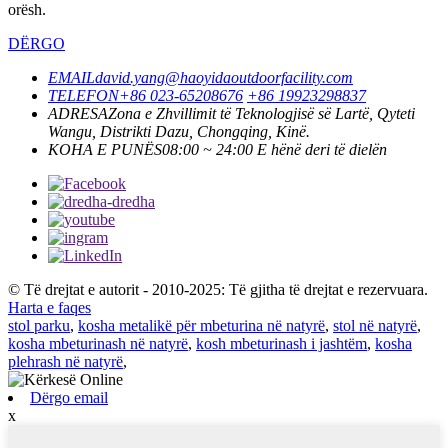
orësh.
DËRGO
EMAIL
david.yang@haoyidaoutdoorfacility.com
TELEFON
+86 023-65208676
+86 19923298837
ADRESA
Zona e Zhvillimit të Teknologjisë së Lartë, Qyteti
Wangu, Distrikti Dazu, Chongqing, Kinë.
KOHA E PUNËS
08:00 ~ 24:00 E hënë deri të dielën
© Të drejtat e autorit - 2010-2025: Të gjitha të drejtat e rezervuara.
Harta e faqes
stol parku
,
kosha metalikë për mbeturina në natyrë
,
stol në natyrë
,
kosha mbeturinash në natyrë
,
kosh mbeturinash i jashtëm
,
kosha
plehrash në natyrë
,
Dërgo email
x