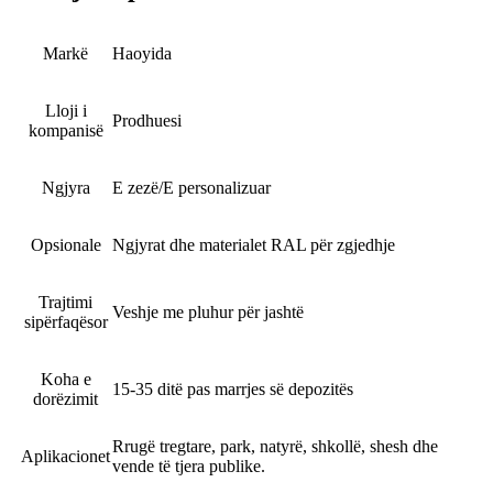
Markë
Haoyida
Lloji i
Prodhuesi
kompanisë
Ngjyra
E zezë/E personalizuar
Opsionale
Ngjyrat dhe materialet RAL për zgjedhje
Trajtimi
Veshje me pluhur për jashtë
sipërfaqësor
Koha e
15-35 ditë pas marrjes së depozitës
dorëzimit
Rrugë tregtare, park, natyrë, shkollë, shesh dhe
Aplikacionet
vende të tjera publike.