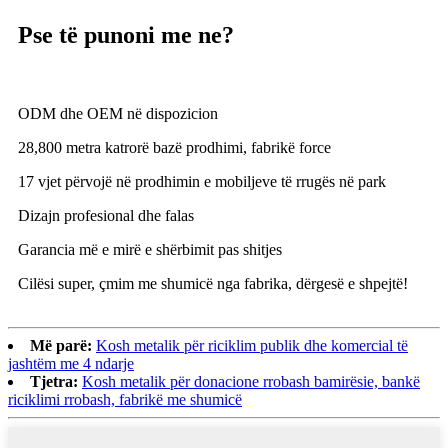
Pse të punoni me ne?
ODM dhe OEM në dispozicion
28,800 metra katrorë bazë prodhimi, fabrikë force
17 vjet përvojë në prodhimin e mobiljeve të rrugës në park
Dizajn profesional dhe falas
Garancia më e mirë e shërbimit pas shitjes
Cilësi super, çmim me shumicë nga fabrika, dërgesë e shpejtë!
Më parë:
Kosh metalik për riciklim publik dhe komercial të
jashtëm me 4 ndarje
Tjetra:
Kosh metalik për donacione rrobash bamirësie, bankë
riciklimi rrobash, fabrikë me shumicë