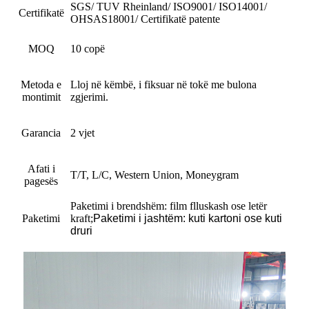
SGS/ TUV Rheinland/ ISO9001/ ISO14001/
Certifikatë
OHSAS18001/ Certifikatë patente
MOQ
10 copë
Metoda e
Lloj në këmbë, i fiksuar në tokë me bulona
montimit
zgjerimi.
Garancia
2 vjet
Afati i
T/T, L/C, Western Union, Moneygram
pagesës
Paketimi i brendshëm: film flluskash ose letër
Paketimi
kraft
;
Paketimi i jashtëm: kuti kartoni ose kuti
druri