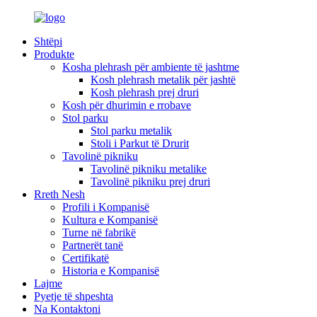
Shtëpi
Produkte
Kosha plehrash për ambiente të jashtme
Kosh plehrash metalik për jashtë
Kosh plehrash prej druri
Kosh për dhurimin e rrobave
Stol parku
Stol parku metalik
Stoli i Parkut të Drurit
Tavolinë pikniku
Tavolinë pikniku metalike
Tavolinë pikniku prej druri
Rreth Nesh
Profili i Kompanisë
Kultura e Kompanisë
Turne në fabrikë
Partnerët tanë
Certifikatë
Historia e Kompanisë
Lajme
Pyetje të shpeshta
Na Kontaktoni