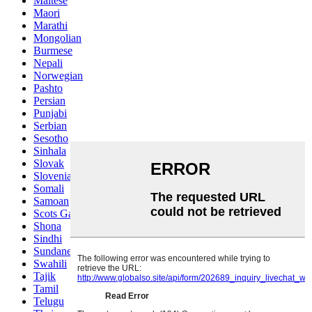
Maltese
Maori
Marathi
Mongolian
Burmese
Nepali
Norwegian
Pashto
Persian
Punjabi
Serbian
Sesotho
Sinhala
Slovak
Slovenian
Somali
Samoan
Scots Gaelic
Shona
Sindhi
Sundanese
Swahili
Tajik
Tamil
Telugu