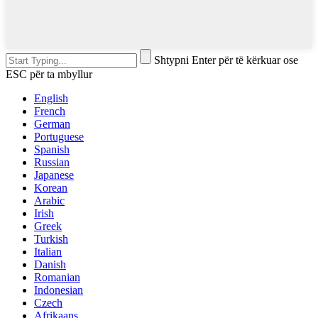
Shtypni Enter për të kërkuar ose
ESC për ta mbyllur
English
French
German
Portuguese
Spanish
Russian
Japanese
Korean
Arabic
Irish
Greek
Turkish
Italian
Danish
Romanian
Indonesian
Czech
Afrikaans