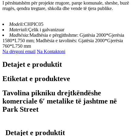
I përshtatshëm për projekte rrugore, parqe komunale, sheshe, buzë
rrugës, qendra tregtare, shkolla dhe vende të tjera publike.
Modeli:
CHPIC05
Materiali:
Çelik i galvanizuar
Madhësia:
Madhësia e përgjithshme: Gjatësia 2000*Gjerësia
1580*L750 mm; Madhësia e tavolinës: Gjatësia 2000*Gjerësia
760*L750 mm
Na dërgoni email
Na Kontaktoni
Detajet e produktit
Etiketat e produkteve
Tavolina pikniku drejtkëndëshe
komerciale 6′ metalike të jashtme në
Park Street
Detajet e produktit