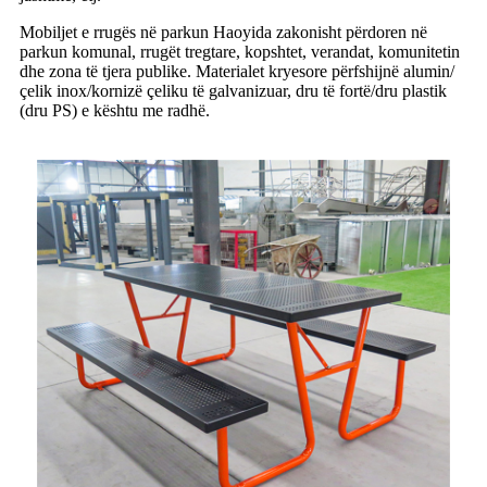
Mobiljet e rrugës në parkun Haoyida zakonisht përdoren në
parkun komunal, rrugët tregtare, kopshtet, verandat, komunitetin
dhe zona të tjera publike. Materialet kryesore përfshijnë alumin/
çelik inox/kornizë çeliku të galvanizuar, dru të fortë/dru plastik
(dru PS) e kështu me radhë.