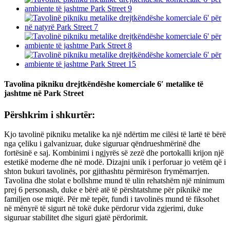
Tavolina pikniku drejtkëndëshe komerciale 6′ metalike të
jashtme në Park Street
Përshkrim i shkurtër:
Kjo tavolinë pikniku metalike ka një ndërtim me cilësi të lartë të bërë
nga çeliku i galvanizuar, duke siguruar qëndrueshmërinë dhe
fortësinë e saj. Kombinimi i ngjyrës së zezë dhe portokalli krijon një
estetikë moderne dhe në modë. Dizajni unik i perforuar jo vetëm që i
shton bukuri tavolinës, por gjithashtu përmirëson frymëmarrjen.
Tavolina dhe stolat e bollshme mund të ulin rehatshëm një minimum
prej 6 personash, duke e bërë atë të përshtatshme për piknikë me
familjen ose miqtë. Për më tepër, fundi i tavolinës mund të fiksohet
në mënyrë të sigurt në tokë duke përdorur vida zgjerimi, duke
siguruar stabilitet dhe siguri gjatë përdorimit.