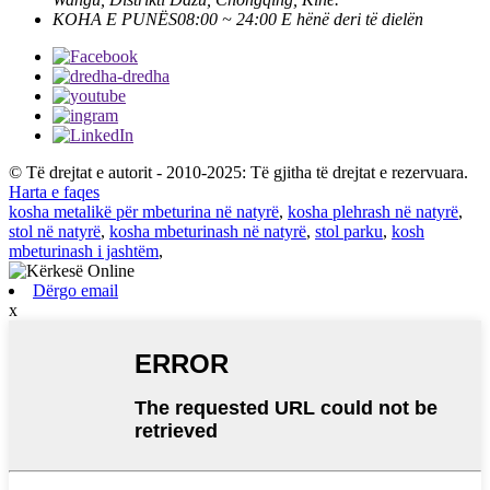
KOHA E PUNËS
08:00 ~ 24:00 E hënë deri të dielën
© Të drejtat e autorit - 2010-2025: Të gjitha të drejtat e rezervuara.
Harta e faqes
kosha metalikë për mbeturina në natyrë
,
kosha plehrash në natyrë
,
stol në natyrë
,
kosha mbeturinash në natyrë
,
stol parku
,
kosh
mbeturinash i jashtëm
,
Dërgo email
x