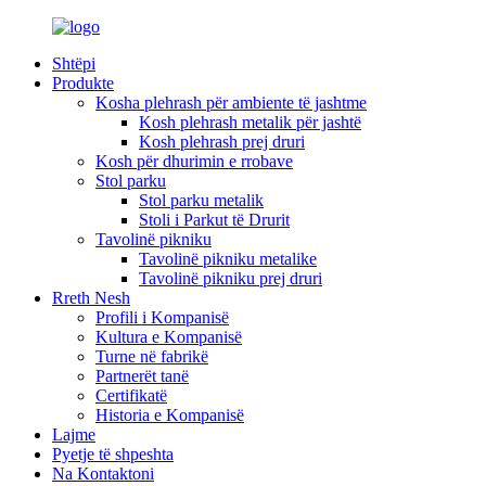
Shtëpi
Produkte
Kosha plehrash për ambiente të jashtme
Kosh plehrash metalik për jashtë
Kosh plehrash prej druri
Kosh për dhurimin e rrobave
Stol parku
Stol parku metalik
Stoli i Parkut të Drurit
Tavolinë pikniku
Tavolinë pikniku metalike
Tavolinë pikniku prej druri
Rreth Nesh
Profili i Kompanisë
Kultura e Kompanisë
Turne në fabrikë
Partnerët tanë
Certifikatë
Historia e Kompanisë
Lajme
Pyetje të shpeshta
Na Kontaktoni