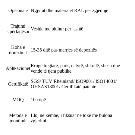
Opsionale
Ngjyrat dhe materialet RAL për zgjedhje
Trajtimi
Veshje me pluhur për jashtë
sipërfaqësor
Koha e
15-35 ditë pas marrjes së depozitës
dorëzimit
Rrugë tregtare, park, natyrë, shkollë, shesh dhe
Aplikacionet
vende të tjera publike.
SGS/ TUV Rheinland/ ISO9001/ ISO14001/
Certifikatë
OHSAS18001/ Certifikatë patente
MOQ
10 copë
Metoda e
Lloj në këmbë, i fiksuar në tokë me bulona
montimit
zgjerimi.