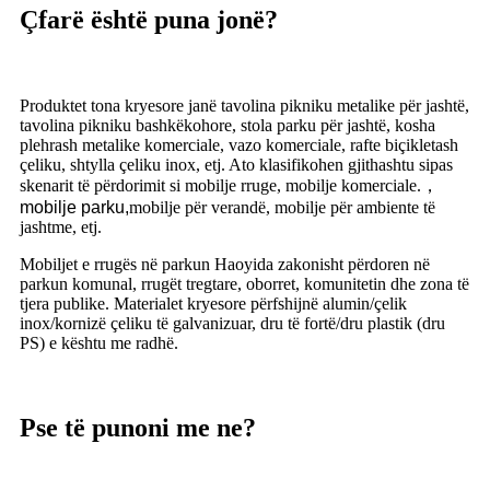
Çfarë është puna jonë?
Produktet tona kryesore janë tavolina pikniku metalike për jashtë,
tavolina pikniku bashkëkohore, stola parku për jashtë, kosha
plehrash metalike komerciale, vazo komerciale, rafte biçikletash
çeliku, shtylla çeliku inox, etj. Ato klasifikohen gjithashtu sipas
skenarit të përdorimit si mobilje rruge, mobilje komerciale.
，
mobilje parku,
mobilje për verandë, mobilje për ambiente të
jashtme, etj.
Mobiljet e rrugës në parkun Haoyida zakonisht përdoren në
parkun komunal, rrugët tregtare, oborret, komunitetin dhe zona të
tjera publike. Materialet kryesore përfshijnë alumin/çelik
inox/kornizë çeliku të galvanizuar, dru të fortë/dru plastik (dru
PS) e kështu me radhë.
Pse të punoni me ne?