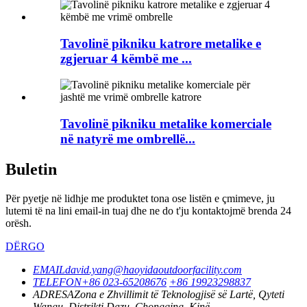
Tavolinë pikniku katrore metalike e
zgjeruar 4 këmbë me ...
Tavolinë pikniku metalike komerciale
në natyrë me ombrellë...
Buletin
Për pyetje në lidhje me produktet tona ose listën e çmimeve, ju
lutemi të na lini email-in tuaj dhe ne do t'ju kontaktojmë brenda 24
orësh.
DËRGO
EMAIL
david.yang@haoyidaoutdoorfacility.com
TELEFON
+86 023-65208676
+86 19923298837
ADRESA
Zona e Zhvillimit të Teknologjisë së Lartë, Qyteti
Wangu, Distrikti Dazu, Chongqing, Kinë.