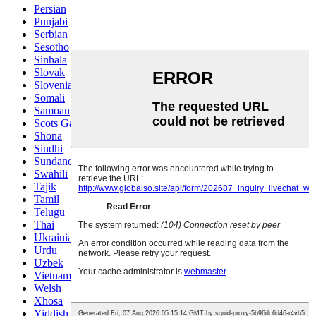
Persian
Punjabi
Serbian
Sesotho
Sinhala
Slovak
Slovenian
Somali
Samoan
Scots Gaelic
Shona
Sindhi
Sundanese
Swahili
Tajik
Tamil
Telugu
Thai
Ukrainian
Urdu
Uzbek
Vietnamese
Welsh
Xhosa
Yiddish