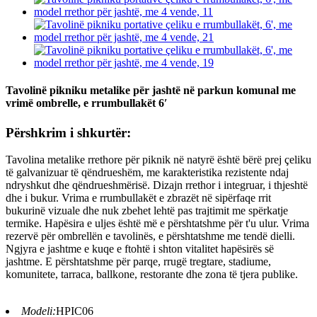
Tavolinë pikniku metalike për jashtë në parkun komunal me
vrimë ombrelle, e rrumbullakët 6′
Përshkrim i shkurtër:
Tavolina metalike rrethore për piknik në natyrë është bërë prej çeliku
të galvanizuar të qëndrueshëm, me karakteristika rezistente ndaj
ndryshkut dhe qëndrueshmërisë. Dizajn rrethor i integruar, i thjeshtë
dhe i bukur. Vrima e rrumbullakët e zbrazët në sipërfaqe rrit
bukurinë vizuale dhe nuk zbehet lehtë pas trajtimit me spërkatje
termike. Hapësira e uljes është më e përshtatshme për t'u ulur. Vrima
rezervë për ombrellën e tavolinës, e përshtatshme me tendë dielli.
Ngjyra e jashtme e kuqe e ftohtë i shton vitalitet hapësirës së
jashtme. E përshtatshme për parqe, rrugë tregtare, stadiume,
komunitete, tarraca, ballkone, restorante dhe zona të tjera publike.
Modeli:
HPIC06