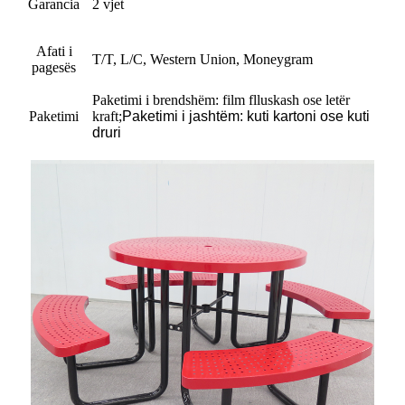
Garancia
2 vjet
Afati i
T/T, L/C, Western Union, Moneygram
pagesës
Paketimi i brendshëm: film flluskash ose letër
Paketimi
kraft
;
Paketimi i jashtëm: kuti kartoni ose kuti
druri