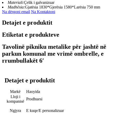
Materiali:
Çelik i galvanizuar
Madhësia:
Gjatësia 1830*Gjerësia 1580*Larësia 750 mm
Na dërgoni email
Na Kontaktoni
Detajet e produktit
Etiketat e produkteve
Tavolinë pikniku metalike për jashtë në
parkun komunal me vrimë ombrelle, e
rrumbullakët 6′
Detajet e produktit
Markë
Haoyida
Lloji i
Prodhuesi
kompanisë
Ngjyra
E kuqe/E personalizuar