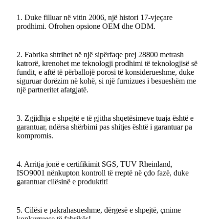
1. Duke filluar në vitin 2006, një histori 17-vjeçare
prodhimi. Ofrohen opsione OEM dhe ODM.
2. Fabrika shtrihet në një sipërfaqe prej 28800 metrash
katrorë, krenohet me teknologji prodhimi të teknologjisë së
fundit, e aftë të përballojë porosi të konsiderueshme, duke
siguruar dorëzim në kohë, si një furnizues i besueshëm me
një partneritet afatgjatë.
3. Zgjidhja e shpejtë e të gjitha shqetësimeve tuaja është e
garantuar, ndërsa shërbimi pas shitjes është i garantuar pa
kompromis.
4. Arritja jonë e certifikimit SGS, TUV Rheinland,
ISO9001 nënkupton kontroll të rreptë në çdo fazë, duke
garantuar cilësinë e produktit!
5. Cilësi e pakrahasueshme, dërgesë e shpejtë, çmime
konkurruese të fabrikës!