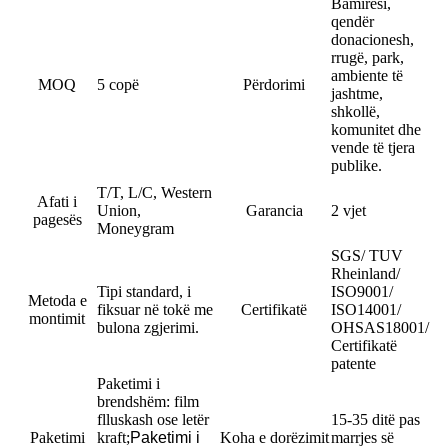
Bamirësi,
qendër
donacionesh,
rrugë, park,
ambiente të
MOQ
5 copë
Përdorimi
jashtme,
shkollë,
komunitet dhe
vende të tjera
publike.
T/T, L/C, Western
Afati i
Union,
Garancia
2 vjet
pagesës
Moneygram
SGS/ TUV
Rheinland/
Tipi standard, i
ISO9001/
Metoda e
fiksuar në tokë me
Certifikatë
ISO14001/
montimit
bulona zgjerimi.
OHSAS18001/
Certifikatë
patente
Paketimi i
brendshëm: film
flluskash ose letër
15-35 ditë pas
Paketimi
kraft
;
Paketimi i
Koha e dorëzimit
marrjes së