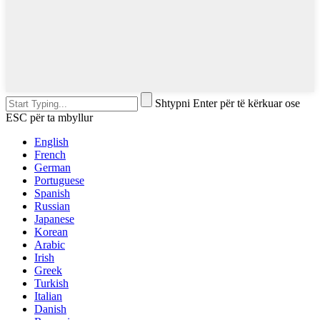
Shtypni Enter për të kërkuar ose
ESC për ta mbyllur
English
French
German
Portuguese
Spanish
Russian
Japanese
Korean
Arabic
Irish
Greek
Turkish
Italian
Danish