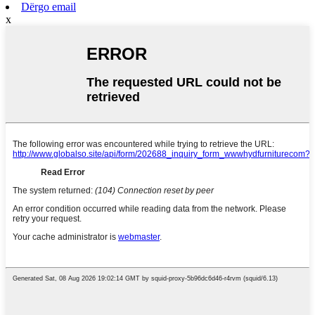
Dërgo email
x