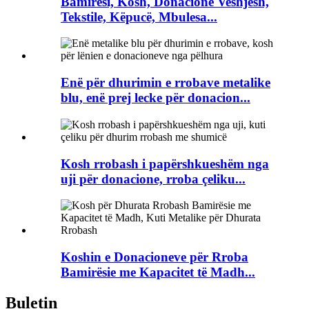
Bamirësi, Kosh, Donacione Veshjesh,
Tekstile, Këpucë, Mbulesa...
Enë për dhurimin e rrobave metalike
blu, enë prej lecke për donacion...
Kosh rrobash i papërshkueshëm nga
uji për donacione, rroba çeliku...
Koshin e Donacioneve për Rroba
Bamirësie me Kapacitet të Madh...
Buletin