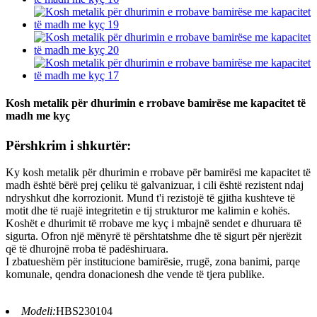
Kosh metalik për dhurimin e rrobave bamirëse me kapacitet të
madh me kyç
Përshkrim i shkurtër:
Ky kosh metalik për dhurimin e rrobave për bamirësi me kapacitet të
madh është bërë prej çeliku të galvanizuar, i cili është rezistent ndaj
ndryshkut dhe korrozionit. Mund t'i rezistojë të gjitha kushteve të
motit dhe të ruajë integritetin e tij strukturor me kalimin e kohës.
Koshët e dhurimit të rrobave me kyç i mbajnë sendet e dhuruara të
sigurta. Ofron një mënyrë të përshtatshme dhe të sigurt për njerëzit
që të dhurojnë rroba të padëshiruara.
I zbatueshëm për institucione bamirësie, rrugë, zona banimi, parqe
komunale, qendra donacionesh dhe vende të tjera publike.
Modeli:
HBS230104