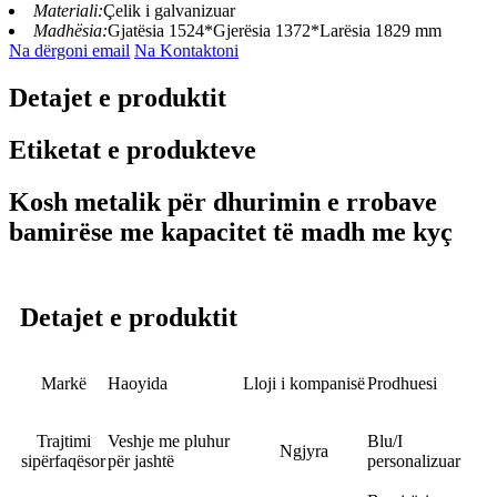
Materiali:
Çelik i galvanizuar
Madhësia:
Gjatësia 1524*Gjerësia 1372*Larësia 1829 mm
Na dërgoni email
Na Kontaktoni
Detajet e produktit
Etiketat e produkteve
Kosh metalik për dhurimin e rrobave
bamirëse me kapacitet të madh me kyç
Detajet e produktit
Markë
Haoyida
Lloji i kompanisë
Prodhuesi
Trajtimi
Veshje me pluhur
Blu/I
Ngjyra
sipërfaqësor
për jashtë
personalizuar