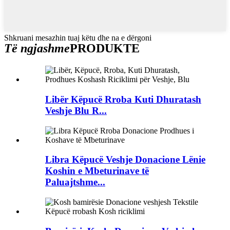
Shkruani mesazhin tuaj këtu dhe na e dërgoni
Të ngjashme
PRODUKTE
Libër Këpucë Rroba Kuti Dhuratash
Veshje Blu R...
Libra Këpucë Veshje Donacione Lënie
Koshin e Mbeturinave të
Paluajtshme...