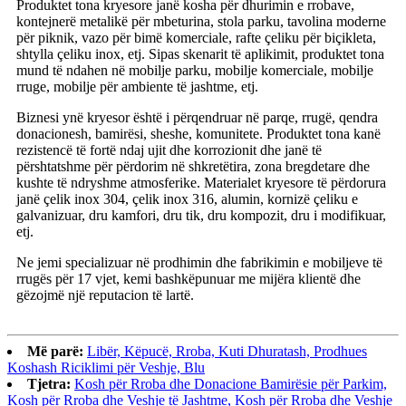
Produktet tona kryesore janë kosha për dhurimin e rrobave,
kontejnerë metalikë për mbeturina, stola parku, tavolina moderne
për piknik, vazo për bimë komerciale, rafte çeliku për biçikleta,
shtylla çeliku inox, etj. Sipas skenarit të aplikimit, produktet tona
mund të ndahen në mobilje parku, mobilje komerciale, mobilje
rruge, mobilje për ambiente të jashtme, etj.
Biznesi ynë kryesor është i përqendruar në parqe, rrugë, qendra
donacionesh, bamirësi, sheshe, komunitete. Produktet tona kanë
rezistencë të fortë ndaj ujit dhe korrozionit dhe janë të
përshtatshme për përdorim në shkretëtira, zona bregdetare dhe
kushte të ndryshme atmosferike. Materialet kryesore të përdorura
janë çelik inox 304, çelik inox 316, alumin, kornizë çeliku e
galvanizuar, dru kamfori, dru tik, dru kompozit, dru i modifikuar,
etj.
Ne jemi specializuar në prodhimin dhe fabrikimin e mobiljeve të
rrugës për 17 vjet, kemi bashkëpunuar me mijëra klientë dhe
gëzojmë një reputacion të lartë.
Më parë:
Libër, Këpucë, Rroba, Kuti Dhuratash, Prodhues
Koshash Riciklimi për Veshje, Blu
Tjetra:
Kosh për Rroba dhe Donacione Bamirësie për Parkim,
Kosh për Rroba dhe Veshje të Jashtme, Kosh për Rroba dhe Veshje