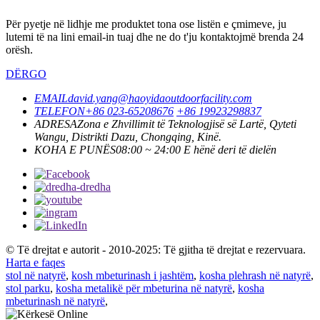
Për pyetje në lidhje me produktet tona ose listën e çmimeve, ju
lutemi të na lini email-in tuaj dhe ne do t'ju kontaktojmë brenda 24
orësh.
DËRGO
EMAIL
david.yang@haoyidaoutdoorfacility.com
TELEFON
+86 023-65208676
+86 19923298837
ADRESA
Zona e Zhvillimit të Teknologjisë së Lartë, Qyteti
Wangu, Distrikti Dazu, Chongqing, Kinë.
KOHA E PUNËS
08:00 ~ 24:00 E hënë deri të dielën
© Të drejtat e autorit - 2010-2025: Të gjitha të drejtat e rezervuara.
Harta e faqes
stol në natyrë
,
kosh mbeturinash i jashtëm
,
kosha plehrash në natyrë
,
stol parku
,
kosha metalikë për mbeturina në natyrë
,
kosha
mbeturinash në natyrë
,