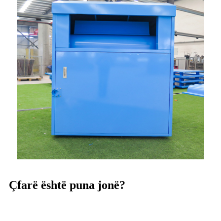
Çfarë është puna jonë?