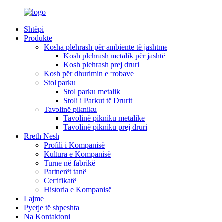
Shtëpi
Produkte
Kosha plehrash për ambiente të jashtme
Kosh plehrash metalik për jashtë
Kosh plehrash prej druri
Kosh për dhurimin e rrobave
Stol parku
Stol parku metalik
Stoli i Parkut të Drurit
Tavolinë pikniku
Tavolinë pikniku metalike
Tavolinë pikniku prej druri
Rreth Nesh
Profili i Kompanisë
Kultura e Kompanisë
Turne në fabrikë
Partnerët tanë
Certifikatë
Historia e Kompanisë
Lajme
Pyetje të shpeshta
Na Kontaktoni