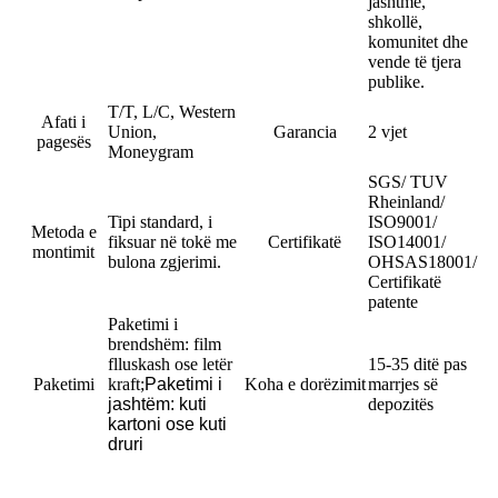
jashtme,
shkollë,
komunitet dhe
vende të tjera
publike.
T/T, L/C, Western
Afati i
Union,
Garancia
2 vjet
pagesës
Moneygram
SGS/ TUV
Rheinland/
Tipi standard, i
ISO9001/
Metoda e
fiksuar në tokë me
Certifikatë
ISO14001/
montimit
bulona zgjerimi.
OHSAS18001/
Certifikatë
patente
Paketimi i
brendshëm: film
flluskash ose letër
15-35 ditë pas
Paketimi
kraft
;
Paketimi i
Koha e dorëzimit
marrjes së
jashtëm: kuti
depozitës
kartoni ose kuti
druri