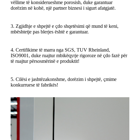
vëllime të konsiderueshme porosish, duke garantuar
dorëzim në kohë, një partner biznesi i sigurt afatgjatë.
3. Zgjidhje e shpejtë e çdo shqetësimi që mund të keni,
mbështetje pas blerjes është e garantuar.
4. Certifikime të marra nga SGS, TUV Rheinland,
ISO9001, duke ruajtur mbikëqyrje rigoroze në çdo fazë për
të ruajtur përsosmërinë e produktit!
5. Cilësi e jashtëzakonshme, dorëzim i shpejtë, çmime
konkurruese të fabrikës!