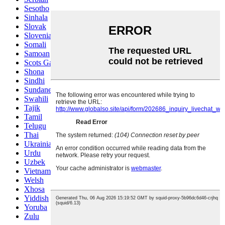
Sesotho
Sinhala
Slovak
Slovenian
Somali
Samoan
Scots Gaelic
Shona
Sindhi
Sundanese
Swahili
Tajik
Tamil
Telugu
Thai
Ukrainian
Urdu
Uzbek
Vietnamese
Welsh
Xhosa
Yiddish
Yoruba
Zulu