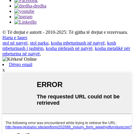
© Të drejtat e autorit - 2010-2025: Të gjitha të drejtat e rezervuara.
Harta e faqes
stol në natyrë
,
stol parku
,
kosha mbeturinash në natyrë
,
kosh
mbeturinash i jashtëm
,
kosha plehrash në natyrë
,
kosha metalikë për
mbeturina në natyrë
,
Dërgo email
x