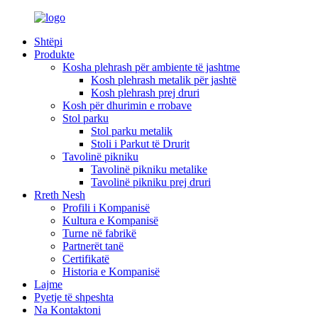
Shtëpi
Produkte
Kosha plehrash për ambiente të jashtme
Kosh plehrash metalik për jashtë
Kosh plehrash prej druri
Kosh për dhurimin e rrobave
Stol parku
Stol parku metalik
Stoli i Parkut të Drurit
Tavolinë pikniku
Tavolinë pikniku metalike
Tavolinë pikniku prej druri
Rreth Nesh
Profili i Kompanisë
Kultura e Kompanisë
Turne në fabrikë
Partnerët tanë
Certifikatë
Historia e Kompanisë
Lajme
Pyetje të shpeshta
Na Kontaktoni