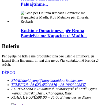
Paluajtshme...
Koshin e Donacioneve për Rroba
Bamirësie me Kapacitet të Madh...
Buletin
Për pyetje në lidhje me produktet tona ose listën e çmimeve, ju
lutemi të na lini email-in tuaj dhe ne do t'ju kontaktojmë brenda 24
orësh.
DËRGO
EMAIL
david.yang@haoyidaoutdoorfacility.com
TELEFON
+86 023-65208676
+86 19923298837
ADRESA
Zona e Zhvillimit të Teknologjisë së Lartë, Qyteti
Wangu, Distrikti Dazu, Chongqing, Kinë.
KOHA E PUNËS
08:00 ~ 24:00 E hënë deri të dielën