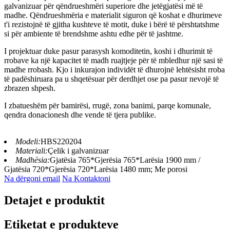
galvanizuar për qëndrueshmëri superiore dhe jetëgjatësi më të
madhe. Qëndrueshmëria e materialit siguron që koshat e dhurimeve
t'i rezistojnë të gjitha kushteve të motit, duke i bërë të përshtatshme
si për ambiente të brendshme ashtu edhe për të jashtme.
I projektuar duke pasur parasysh komoditetin, koshi i dhurimit të
rrobave ka një kapacitet të madh ruajtjeje për të mbledhur një sasi të
madhe rrobash. Kjo i inkurajon individët të dhurojnë lehtësisht rroba
të padëshiruara pa u shqetësuar për derdhjet ose pa pasur nevojë të
zbrazen shpesh.
I zbatueshëm për bamirësi, rrugë, zona banimi, parqe komunale,
qendra donacionesh dhe vende të tjera publike.
Modeli:
HBS220204
Materiali:
Çelik i galvanizuar
Madhësia:
Gjatësia 765*Gjerësia 765*Larësia 1900 mm /
Gjatësia 720*Gjerësia 720*Larësia 1480 mm; Me porosi
Na dërgoni email
Na Kontaktoni
Detajet e produktit
Etiketat e produkteve