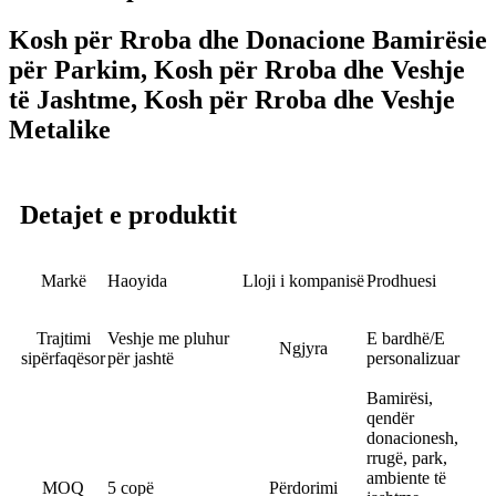
Kosh për Rroba dhe Donacione Bamirësie
për Parkim, Kosh për Rroba dhe Veshje
të Jashtme, Kosh për Rroba dhe Veshje
Metalike
Detajet e produktit
Markë
Haoyida
Lloji i kompanisë
Prodhuesi
Trajtimi
Veshje me pluhur
E bardhë/E
Ngjyra
sipërfaqësor
për jashtë
personalizuar
Bamirësi,
qendër
donacionesh,
rrugë, park,
ambiente të
MOQ
5 copë
Përdorimi