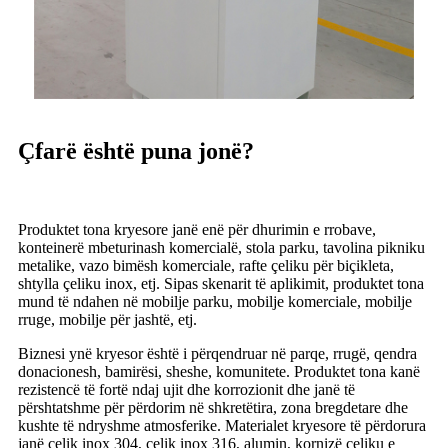
Çfarë është puna jonë?
Produktet tona kryesore janë enë për dhurimin e rrobave,
konteinerë mbeturinash komercialë, stola parku, tavolina pikniku
metalike, vazo bimësh komerciale, rafte çeliku për biçikleta,
shtylla çeliku inox, etj. Sipas skenarit të aplikimit, produktet tona
mund të ndahen në mobilje parku, mobilje komerciale, mobilje
rruge, mobilje për jashtë, etj.
Biznesi ynë kryesor është i përqendruar në parqe, rrugë, qendra
donacionesh, bamirësi, sheshe, komunitete. Produktet tona kanë
rezistencë të fortë ndaj ujit dhe korrozionit dhe janë të
përshtatshme për përdorim në shkretëtira, zona bregdetare dhe
kushte të ndryshme atmosferike. Materialet kryesore të përdorura
janë çelik inox 304, çelik inox 316, alumin, kornizë çeliku e