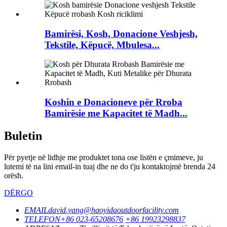
Bamirësi, Kosh, Donacione Veshjesh,
Tekstile, Këpucë, Mbulesa...
Koshin e Donacioneve për Rroba
Bamirësie me Kapacitet të Madh...
Buletin
Për pyetje në lidhje me produktet tona ose listën e çmimeve, ju
lutemi të na lini email-in tuaj dhe ne do t'ju kontaktojmë brenda 24
orësh.
DËRGO
EMAIL
david.yang@haoyidaoutdoorfacility.com
TELEFON
+86 023-65208676
+86 19923298837