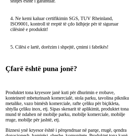
shitjes është i garantuar.
4. Ne kemi kaluar certifikimin SGS, TUV Rheinland,
ISO9001, kontroll të rreptë të çdo lidhjeje për të siguruar
cilësinë e produktit!
5. Cilësi e lartë, dorëzim i shpejtë, çmimi i fabrikës!
Çfarë është puna jonë?
Produktet tona kryesore janë kuti për dhurimin e rrobave,
konteinerë mbeturinash komercialë, stola parku, tavolina pikniku
metalike, vazo bimësh komerciale, rafte çeliku për biçikleta,
shtylla çeliku inox, etj. Sipas skenarit të aplikimit, produktet tona
mund të ndahen në mobilje parku, mobilje komerciale, mobilje
rruge, mobilje për jashtë, etj.
Biznesi ynë kryesor është i përqendruar në parqe, rrugë, qendra
donacionesh, bamirësi, sheshe, komunitete. Produktet tona kanë