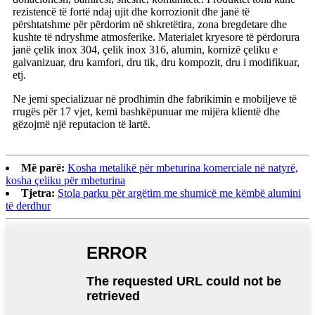
rezistencë të fortë ndaj ujit dhe korrozionit dhe janë të
përshtatshme për përdorim në shkretëtira, zona bregdetare dhe
kushte të ndryshme atmosferike. Materialet kryesore të përdorura
janë çelik inox 304, çelik inox 316, alumin, kornizë çeliku e
galvanizuar, dru kamfori, dru tik, dru kompozit, dru i modifikuar,
etj.
Ne jemi specializuar në prodhimin dhe fabrikimin e mobiljeve të
rrugës për 17 vjet, kemi bashkëpunuar me mijëra klientë dhe
gëzojmë një reputacion të lartë.
Më parë:
Kosha metalikë për mbeturina komerciale në natyrë,
kosha çeliku për mbeturina
Tjetra:
Stola parku për argëtim me shumicë me këmbë alumini
të derdhur