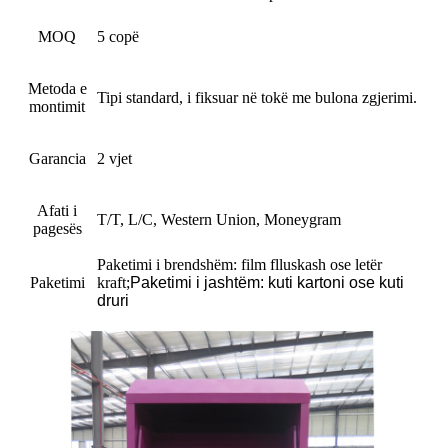
MOQ
5 copë
Metoda e
Tipi standard, i fiksuar në tokë me bulona zgjerimi.
montimit
Garancia
2 vjet
Afati i
T/T, L/C, Western Union, Moneygram
pagesës
Paketimi i brendshëm: film flluskash ose letër
Paketimi
kraft
;
Paketimi i jashtëm: kuti kartoni ose kuti
druri