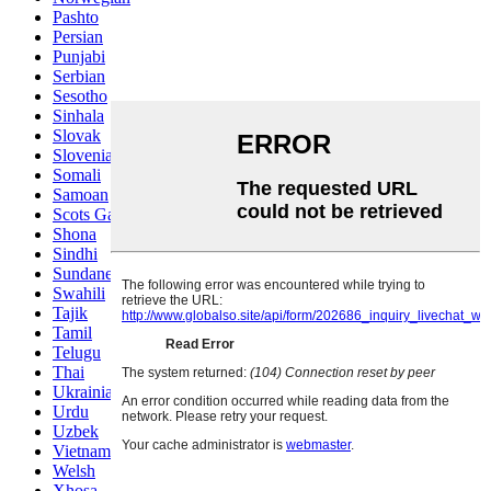
Pashto
Persian
Punjabi
Serbian
Sesotho
Sinhala
Slovak
Slovenian
Somali
Samoan
Scots Gaelic
Shona
Sindhi
Sundanese
Swahili
Tajik
Tamil
Telugu
Thai
Ukrainian
Urdu
Uzbek
Vietnamese
Welsh
Xhosa