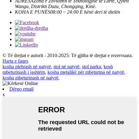
ADRESA
Zona e Zhvillimit të Teknologjisë së Lartë, Qyteti
Wangu, Distrikti Dazu, Chongqing, Kinë.
KOHA E PUNËS
08:00 ~ 24:00 E hënë deri të dielën
© Të drejtat e autorit - 2010-2025: Të gjitha të drejtat e rezervuara.
Harta e faqes
kosha plehrash në natyrë
,
stol në natyrë
,
stol parku
,
kosh
mbeturinash i jashtëm
,
kosha metalikë për mbeturina në natyrë
,
kosha mbeturinash në natyrë
,
Dërgo email
x