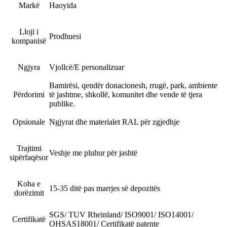
Markë
Haoyida
Lloji i
Prodhuesi
kompanisë
Ngjyra
Vjollcë/E personalizuar
Bamirësi, qendër donacionesh, rrugë, park, ambiente
Përdorimi
të jashtme, shkollë, komunitet dhe vende të tjera
publike.
Opsionale
Ngjyrat dhe materialet RAL për zgjedhje
Trajtimi
Veshje me pluhur për jashtë
sipërfaqësor
Koha e
15-35 ditë pas marrjes së depozitës
dorëzimit
SGS/ TUV Rheinland/ ISO9001/ ISO14001/
Certifikatë
OHSAS18001/ Certifikatë patente