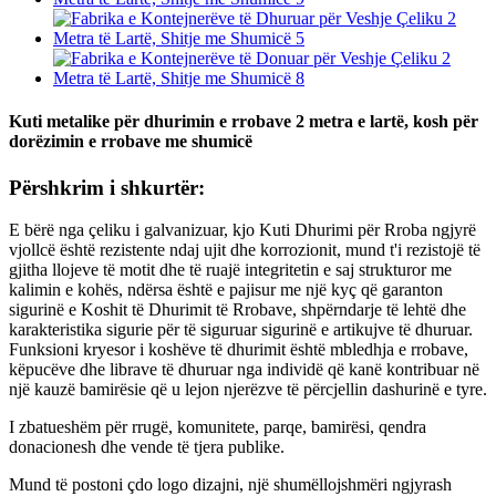
Kuti metalike për dhurimin e rrobave 2 metra e lartë, kosh për
dorëzimin e rrobave me shumicë
Përshkrim i shkurtër:
E bërë nga çeliku i galvanizuar, kjo Kuti Dhurimi për Rroba ngjyrë
vjollcë është rezistente ndaj ujit dhe korrozionit, mund t'i rezistojë të
gjitha llojeve të motit dhe të ruajë integritetin e saj strukturor me
kalimin e kohës, ndërsa është e pajisur me një kyç që garanton
sigurinë e Koshit të Dhurimit të Rrobave, shpërndarje të lehtë dhe
karakteristika sigurie për të siguruar sigurinë e artikujve të dhuruar.
Funksioni kryesor i koshëve të dhurimit është mbledhja e rrobave,
këpucëve dhe librave të dhuruar nga individë që kanë kontribuar në
një kauzë bamirësie që u lejon njerëzve të përcjellin dashurinë e tyre.
I zbatueshëm për rrugë, komunitete, parqe, bamirësi, qendra
donacionesh dhe vende të tjera publike.
Mund të postoni çdo logo dizajni, një shumëllojshmëri ngjyrash