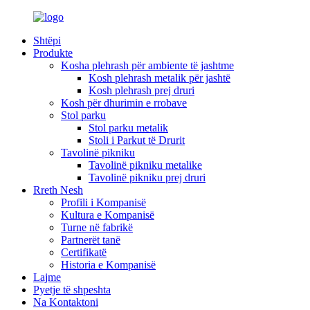
Shtëpi
Produkte
Kosha plehrash për ambiente të jashtme
Kosh plehrash metalik për jashtë
Kosh plehrash prej druri
Kosh për dhurimin e rrobave
Stol parku
Stol parku metalik
Stoli i Parkut të Drurit
Tavolinë pikniku
Tavolinë pikniku metalike
Tavolinë pikniku prej druri
Rreth Nesh
Profili i Kompanisë
Kultura e Kompanisë
Turne në fabrikë
Partnerët tanë
Certifikatë
Historia e Kompanisë
Lajme
Pyetje të shpeshta
Na Kontaktoni